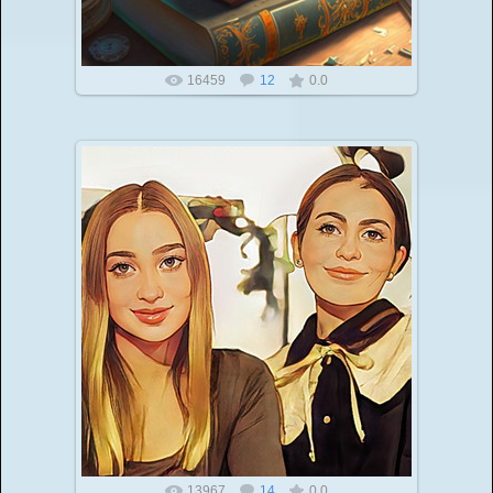
16459
12
0.0
Инфоурок бесплатные публикации для педагогов
27.02.2022
Вы подготовили свой инфоурок в напечатанном виде
или видео формате? Вы можете сделать
публикацию в одном из наших эле...
13967
14
0.0