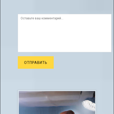
ОТПРАВИТЬ
Бесплатные вокальные конкурсы
02.12.2021
Уважаемые конкурсанты, начинающие вокалисты,
профессионалы, любители петь!
Приглашаем для участия в бесп...