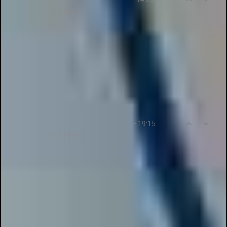
20.11.2023
Проект «Галактика Талантов» - уникальный
способ получить диплом для портфолио и
пополнить портфолио ученика. Заочные
конкурсы онлайн - это просто и удобно! Спасибо
за предоставленные возможности!
0
11
• 19:15
Mayya67Semenova
21.11.2023
Отличный проект! Здесь можно быстро и без
проблем публиковать свои работы в
электронные журналы разных уровней. Очень
удобно и полезно!
Ответ от пользователя
: Мы признательны за
ваше внимание к нашему проекту. Рады, что
возможности "Галактика Талантов" помогают