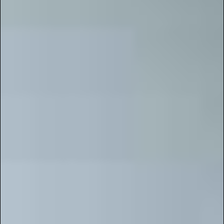
публиковать свои работы в электронных
журналах разных уровней. Оцениваем вашу
инициативу!
Ответ от пользователя
: Мы искренне
благодарны вам за теплые слова и высокую
оценку проекта «Галактика Талантов». Для нас
большая честь быть полезными
педагогическому сообществу и предоставлять
удобную платформу для демонстрации
талантливых работ, особенно в контексте
электронных журналов. Мы постоянно
работаем над улучшением функциональности и
расширением возможностей нашего онлайн-
сервиса, чтобы он соответствовал
потребностям учителей, воспитателей и других
специалистов в сфере образования – от
дошкольных учреждений до высших учебных
заведений. Ваша поддержка вдохновляет нас
на дальнейшее развитие!