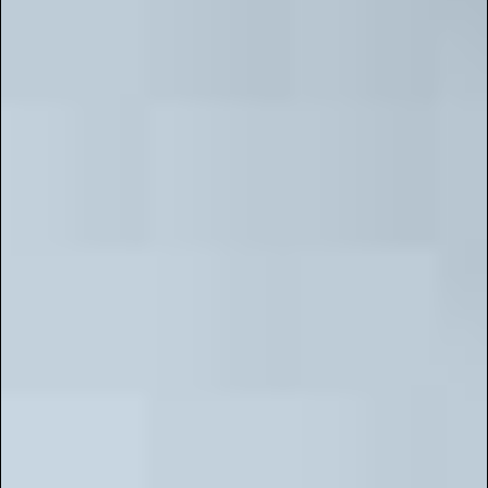
хореографии до декоративно-прикладного
искусства.
Благодаря вашей поддержке мы продолжаем
расширять географию конкурсов, привлекая к
участию талантливых детей, подростков,
молодежь и взрослых со всей страны – а также
педагогов, которые вдохновляют новое
поколение. Мы уверены, что "Галактика
Талантов" станет настоящим трамплином для
многих начинающих артистов!
Ваш энтузиазм служит лучшей наградой для
нашей команды. Мы будем и дальше работать
над тем, чтобы сделать наши конкурсы
максимально удобными, интересными и
полезными для всех участников.