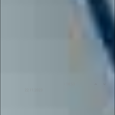
удобно публиковать творческие работы в
электронных журналах разных уровней и
использовать современные форматы участия
через онлайн-конкурс.
Особенно важно, что процесс организован
понятно и доступно: участники могут
взаимодействовать с платформой через чат-
бот, а оформление результатов проходит в
удобном цифровом формате. Благодарим за
высокую оценку и будем рады видеть новые
работы среди участников наших конкурсов!
0
12
• 18:53
Sofiya22Akimova
22.11.2023
Отличный проект! Я участвую в конкурсе
Талантов и я довольна условиями и процессом
проведения. Удачи всем участникам!