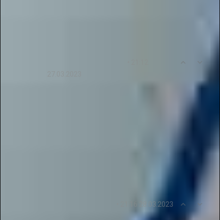
творческих профессий. Спасибо за вашу
помощь и поддержку!
0
2
• 21:12
suleimanovaviktorija
27.03.2023
Огромное спасибо проекту «Галактика
Талантов» за возможность участвовать в
дистанционных конкурсах и публиковать свои
работы в электронных журналах. Это
действительно помогает нам получить новые
знания и найти новые пути развития. Спасибо
за вашу помощь и поддержку!
0
3
• 21:16 28.03.2023
sirenagurdz4536
Огромное спасибо проекту «Галактика