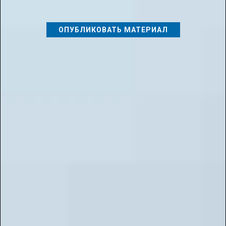
ОПУБЛИКОВАТЬ МАТЕРИАЛ
📌
Типы публикаций:
1. Авторская методическая разработка
2. Актуальные задачи в сфере наук
3. Актуальные вопросы в сфере дошкольного воспитания
4. Вопросы и решения в сфере дополнительного образования
5. Здоровьесберегающие технологии
6. Инклюзивное и коррекционное образование
7. Конспект
8. Реферат
9. Статья
10. Мастер-класс
11. Открытый урок
12. Педагогическое планирование
13. Презентация работы