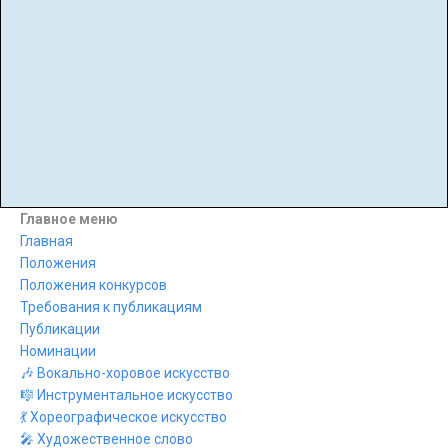
юных пианистов
конкурсы для пианистов
музыкальные конкурсы онлайн
конкурс пианистов онлайн
апрель
май
конкурс фортепиано онлайн
июнь
июль
конкурс для пианистов
сентябрь
октябрь
дошкольников
Дню
матери
дистанционные конкурсы
заочные конкурсы
онлайн конкурсы
дистанционный
конкурс
классика
Мир
года
публикации
осень
зима
выступление
искусство
музыка
Театр
движения
движение
красота
спорт
стихи
музыкальный конкурс
Поэзия
музыкальные конкурсы
войне
Главное меню
Главная
Положения
Положения конкурсов
Требования к публикациям
Публикации
Номинации
🎶 Вокально-хоровое искусство
🎼 Инструментальное искусство
💃 Хореографическое искусство
🎤 Художественное слово