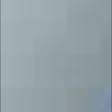
,
,
,
,
,
,
,
,
,
педагогов
сайт с публикациями
журнал пелагогу для публикаций
педагогический
сайт
Мир
публикация
журнал педагогический
журнал для педагогов
для
Комментарии - вопросы - отзывы: 14
0
1
• 14:13 26.03.2023
tattyivandsi
Огромное спасибо проекту «Галактика
Талантов» за возможность участвовать в
онлайн-конкурсах! Здесь можно в течение часа
публиковать свои работы в электронные
журналы различных уровней. Это очень
полезно для педагогов и представителей