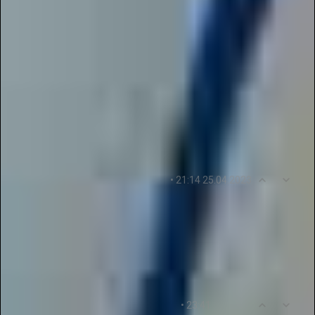
Талантов» за возможность публикации своих
работ в различных электронных журналах.
Заочные конкурсы позволяют получить опыт и
получить практические знания. Очень удобно,
что публикацию можно сделать за час. Очень
рада, что проект помогает мне достигать новых
высот. Спасибо!
0
4
• 21:14 25.04.2023
tattymali5467743
Отличный проект! Здесь можно быстро и без
лишних хлопот публиковать свои работы в
электронные журналы. Очень удобно!
0
5
• 23:41
levchenko43545343