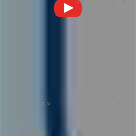
0
7
• 04:28 22.10.2023
OlgaDemidova676
Я очень рада принять участие в проекте
«Галактика Талантов». Здесь мы можем
поделиться своими педагогическими идеями и
работами в заочных конкурсах. Это просто и
доступно для всех. Я очень благодарна за то,
что мы можем принимать участие в таком
проекте и получать пользу от него. Спасибо за
то, что вы предоставляете нам такую
возможность!
0
8
• 00:53
AnnaMoiseyeva989
23.10.2023
Огромное спасибо команде Галактики Талантов
за предоставленную возможность принять
участие в творческих конкурсах. Это
прекрасная возможность для развития и