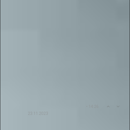
Ответ от пользователя
: Благодарим вас за
тёплый отклик! Нам очень приятно, что участие
в конкурсе "Галактика Талантов" оставило
положительные впечатления и что условия
проведения онлайн-конкурса оказались
удобными для вас.
Мы продолжаем развивать платформу, чтобы
творческие участники могли легко подать
заявку через чат-бот, пройти все этапы
конкурса и получить диплом в удобном
формате. Желаем вам вдохновения, новых
творческих успехов и ярких выступлений. До
новых встреч на конкурсе!
0
13
• 14:26
Yelizaveta44Afanasyeva
23.11.2023
Спасибо за проект "Галактика Талантов"! Это
идеальное место для педагогов, чтобы