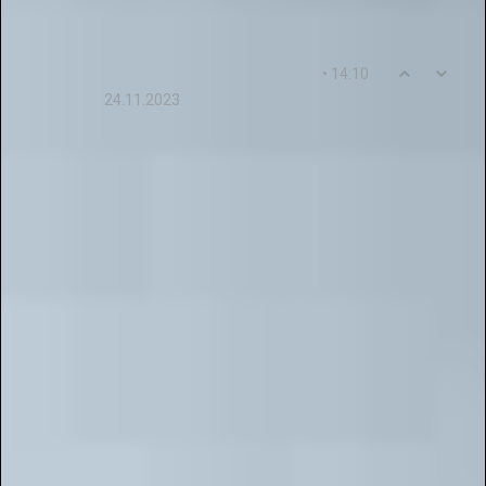
0
14
• 14:10
Yelizaveta44Afanasyeva
24.11.2023
Очень приятно участвовать в конкурсе
«Галактика Талантов»! Здесь много интересных
заданий, интересных идей и прекрасных людей.
Спасибо за то, что даете возможность показать
свои таланты и достичь успеха!
Ответ от пользователя
: Мы искренне
разделяем ваше воодушевление по поводу
участия в проекте "Галактика Талантов"! Нам
невероятно приятно осознавать, что наши
конкурсы вызывают положительные эмоции у
участников. Развитие творческих способностей
– это наша главная цель. Мы стремимся
создать пространство, где каждый сможет
продемонстрировать свой талант и добиться
признания в различных сферах искусства: от