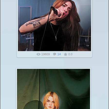
19609
14
0.0
Сайты для публикации работ педагогов аттестации
27.02.2022
Если вы прямо сейчас ищите сайты для публикации
работ педагогов для аттестации, то вы нашли то,
что искали!
Вы...