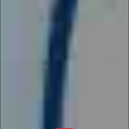
04.05.2023
Отличный проект! Здесь можно быстро и без
лишних хлопот опубликовать свою работу в
электронных журналах. Спасибо за
предоставленные возможности!
0
6
• 23:18
KseniyaNikitina345
17.10.2023
Отличный проект! Здесь можно найти много
интересного для педагогов и участников
творческих конкурсов. Все процессы проходят
быстро и без проблем. Спасибо за
предоставленные возможности!