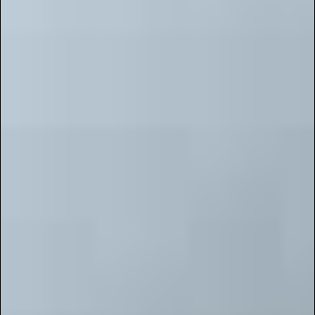
которая в рабочее время занимает не более 45 минут. После
успешной публикации, Вы сразу получаете Свидетельство о
публикации работы.
📌Важно:
📎 Мероприятие проводятся в соответствии с ч.2 ст.77 ФЗ РФ
“Об образовании в Российской Федерации” №273-ф3 от
29.12.2012 г. Приказ Минобрнауки РФ от 07.04. 2014 г. №276 «Об
утверждении порядка проведения аттестации педагогических
работников организаций, осуществляющих образовательную
деятельность» Министерство образования и науки РФ
www.минобрнауки.рф
К нам приходят передать опыт из ДОУ, ДШИ, ДМШ, ДХШ, СОШ,
КДУ, СПО, КСК, ДК, ССУЗ, ВУЗ и других учреждений.
Перед публикацией, Вы так же можете изучить
отзывы о
проекте "Галактика Талантов"
, а если у Вас есть возможность
после публикации в журнале оставить свой отзыв, мы будем
рады видеть его на нашей платформе.