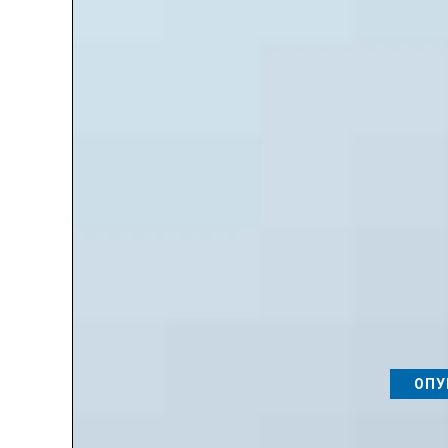
▶ Категория:
"Публикации для педагогов с получение
- Публикации для педагогов и учителей международн
- Публикации для педагогов и учителей всероссийские
- Публикации для педагогов и учителей региональные
Публикации для педаго
СМОТРЕ
ОПУ