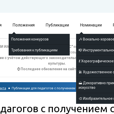
я
Положения
Публикации
Номинации
Положения конкурсов
🎶 Вокально-хоровое
И ИА № ФС77-8039 "Соответсвует ФГОС"
выдано Федеральной сл
Требования к публикациям
🎼 Инструментально
информационных технологий и массовых коммуникаций.
ции с учётом действующего законодательства и официальных р
💃 Хореографическое
культуры.
⌚ Последнее обновление на сайте 06.08.2026
🎤 Художественное 
🗻 Декоративно при
искусство
ента
Публикации для педагогов с получением сертификата
🎨 Изобразительное 
дагогов с получением 