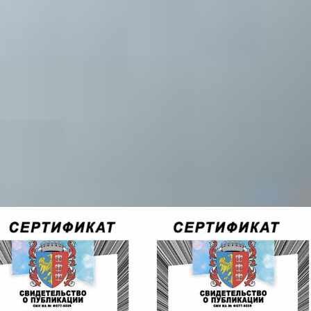
л *Новые идеи*
.
Просвещения*
жность выявления творческого потенциала преподавателей, повы
и пополнения аттестационного портфолио Сертификатами.
и метариала Вы получаете Сертификат