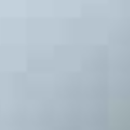
ния
зования
ессе
мы. Перспективы