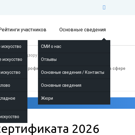
Рейтинги участников
Основные сведения
 искусство
СМИ о нас
ужбой по надзору в сфере связи,
е искусство
Отзывы
азъяснений профильных государственных органов в сфере
 искусство
Основные сведения / Контакты
слово
Основные сведения
кладное
Жюри
искусство
сертификата 2026