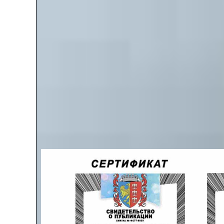
📘
Наши журналы
📃 Региональный электронный педагогический журна
📃 *Всероссийский Педагогический Журнал Вестник 
📃 *Международный Педагогический Альманах*
🎯 Цель публикаций для перподавателей - возмо
профессионализма, обмена опытом 
После публикаци