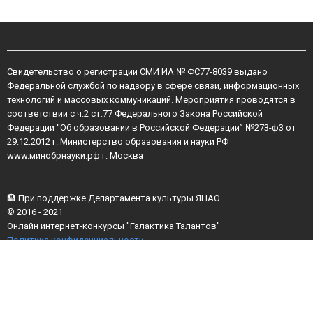
Cвидетельство о регистрации СМИ ИА № ФС77-8039 выдано
Федеральной службой по надзору в сфере связи, информационных
технологий и массовых коммуникаций. Мероприятия проводятся в
соответствии с ч.2 ст.77 Федерального Закона Российской
Федерации “Об образовании в Российской Федерации” №273-ф3 от
29.12.2012 г. Министерство образования и науки РФ
www.минобрнауки.рф г. Москва
🏨 При поддержке Департамента культуры ЯНАО.
© 2016 - 2021
Онлайн интернет-конкурсы "Галактика Талантов"
Политика конфиденциальности
Этот сайт использует файлы cookies для более комфортной работы
пользователя. Продолжая просмотр страниц сайта, вы
соглашаетесь с
Политикой использования файлов cookies
.
uCoz
Архив
ИНФОРМАЦИЯ НА САЙТЕ НЕ ЯВЛЯЕТСЯ ПУБЛИЧНОЙ ОФЕРТОЙ