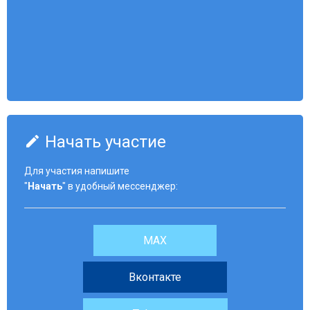
Начать участие
create
Для участия напишите
"
Начать
" в удобный мессенджер:
MAX
Вконтакте