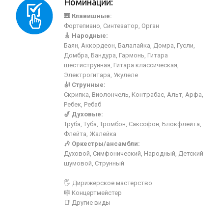
Номинации:
🎹 Клавишные:
Фортепиано, Синтезатор, Орган
🎸 Народные:
Баян, Аккордеон, Балалайка, Домра, Гусли,
Домбра, Бандура, Гармонь, Гитара
шестиструнная, Гитара классическая,
Электрогитара, Укулеле
🎻 Струнные:
Скрипка, Виолончель, Контрабас, Альт, Арфа,
Ребек, Ребаб
🎷 Духовые:
Труба, Туба, Тромбон, Саксофон, Блокфлейта,
Флейта, Жалейка
🎶 Оркестры/ансамбли:
Духовой, Симфонический, Народный, Детский
шумовой, Струнный
🖐 Дирижерское мастерство
🎼 Концертмейстер
📑 Другие виды