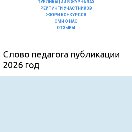
ПУБЛИКАЦИИ В ЖУРНАЛАХ
РЕЙТИНГИ УЧАСТНИКОВ
ЖЮРИ КОНКУРСОВ
СМИ О НАС
ОТЗЫВЫ
Слово педагога публикации
2026 год