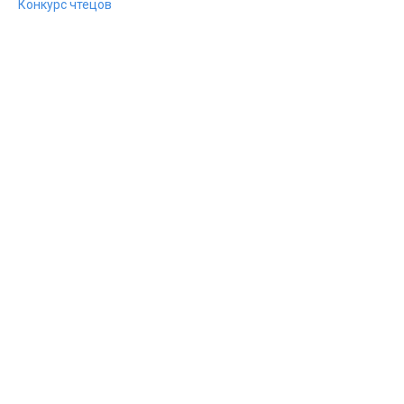
Конкурс чтецов