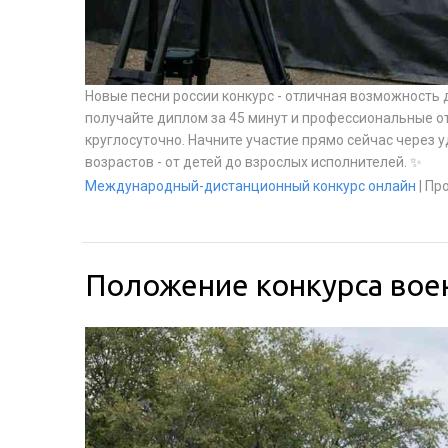
Новые песни россии конкурс - отличная возможность 
получайте диплом за 45 минут и профессиональные от
круглосуточно. Начните участие прямо сейчас через 
возрастов - от детей до взрослых исполнителей. ✨
Международный-дистанционный конкурс онлайн
|
Про
Положение конкурса вое