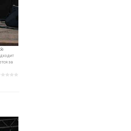
🎤
одходит
ется за