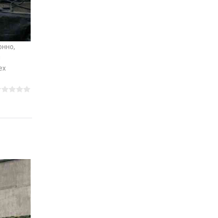
онно,
я
ех