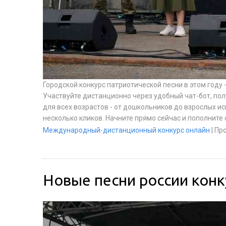
Городской конкурс патриотической песни в этом году 
Участвуйте дистанционно через удобный чат-бот, по
для всех возрастов - от дошкольников до взрослых и
несколько кликов. Начните прямо сейчас и пополните
Международный-дистанционный конкурс онлайн
|
Про
Новые песни россии конк