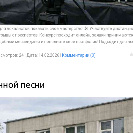
для вокалистов показать свое мастерство! 🎤 Участвуйте дистанци
зывы от экспертов. Конкурс проходит онлайн, заявки принимаютс
удобный мессенджер и пополните своё портфолио! Подходит для вс
смотров:
24
|
Дата:
14.02.2026
|
Комментарии (0)
нной песни