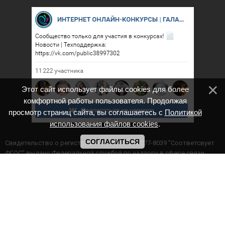
Этот сайт использует файлы cookies для более
комфортной работы пользователя. Продолжая
просмотр страниц сайта, вы соглашаетесь с
Политикой
использования файлов cookies
.
СОГЛАСИТЬСЯ
Cвидетельство о регистрации СМИ ИА № ФС77-8039 "Соответсвует
ФГОС" выдано Федеральной службой по надзору в сфере связи,
информационных технологий и массовых коммуникаций.
Мероприятия проводятся в соответствии с ч.2 ст.77 Федерального
Закона Российской Федерации “Об образовании в Российской
Федерации” №273-ф3 от 29.12.2012 г. Министерство образования и
науки РФ www.минобрнауки.рф г. Москва