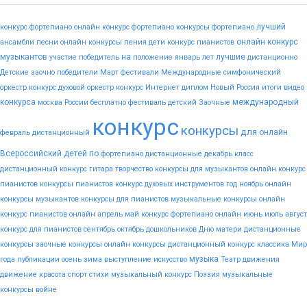
лучший
конкурс фортепиано
онлайн конкурс фортепиано
конкурсы фортепиано
онлайн конкурс
ансамбли
песни
онлайн конкурсы пения
дети
конкурс пианистов
музыкантов
на
лучшие
участие
победитель
положение
январь
лет
дистанционно
Детские
заочно
победители
Март
фестивали
Международные
симфонический
оркестр конкурс
духовой оркестр конкурс
Интернет
диплом
Новый
Россия
итоги
видео
конкурса
международный
москва
России
бесплатно
фестиваль
детский
Заочные
конкурс
конкурсы
для
онлайн
февраль
дистанционный
Всероссийский
детей
по
фортепиано
дистанционные
декабрь
класс
дистанционный конкурс гитара
творчество
конкурсы для музыкантов
онлайн конкурс
пианистов
конкурсы пианистов
конкурс духовых инструментов
год
ноябрь
онлайн
конкурсы музыкантов
конкурсы для пианистов
музыкальные конкурсы онлайн
конкурс пианистов онлайн
апрель
май
конкурс фортепиано онлайн
июнь
июль
август
конкурс для пианистов
сентябрь
октябрь
дошкольников
Дню
матери
дистанционные
конкурсы
заочные конкурсы
онлайн конкурсы
дистанционный конкурс
классика
Мир
музыка
года
публикации
осень
зима
выступление
искусство
Театр
движения
движение
красота
спорт
стихи
музыкальный конкурс
Поэзия
музыкальные
конкурсы
войне