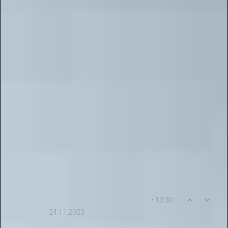
признательны за ваши теплые слова,
высказанные в адрес проекта "Галактика
Талантов". Для нас большая честь
предоставлять педагогам регионального
уровня такую возможность – делиться опытом
и находить новые пути самореализации. Мы
уверены, что наши онлайн-конкурсы становятся
мощным инструментом для развития
профессионализма и популяризации
педагогических знаний в современном мире
образования.
Мы стремимся создать пространство, где
талант раскрывается без ограничений!
0
16
• 13:30
Yelizaveta44Afanasyeva
24.11.2023
Огромное спасибо за предоставленную