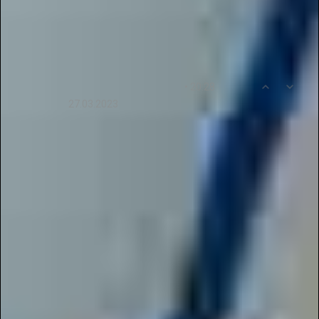
таком замечательном проекте!
0
4
• 20:28
suleimanovaviktorija
27.03.2023
Огромное спасибо журналу «Новые Идеи» за
предоставленную возможность публиковать
работы педагогов регионального уровня. Это
позволяет проявить себя и поделиться своими
идеями с другими участниками Галактики
Талантов. Дистанционные конкурсы
предоставляют нам возможность
продемонстрировать свою творческую идею и
получить положительный отклик. Спасибо за
возможность принять участие!