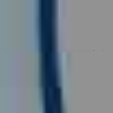
Огромное спасибо журналу «Новые Идеи» за
возможность поделиться своими работами с
региональным уровнем! Это прекрасная
возможность для педагогов показать свои
таланты и достижения.
0
9
• 03:52 22.10.2023
OlgaDemidova676
Я очень благодарна Галактике Талантов за
предоставленную мне возможность
продемонстрировать свое пение на
профессиональном уровне. Заочные конкурсы
позволяют участвовать всем без ограничений
по возрасту. Я надеюсь на успех и на приятное
времяпрепровождение.