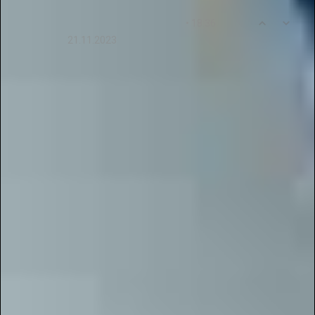
0
13
• 18:36
Mayya67Semenova
21.11.2023
Спасибо журналу "Новые Идеи" за
предоставленные возможности для педагогов
публиковать свои работы регионального
уровня! Галактика Талантов - прекрасная
платформа для интернет конкурсов!
Ответ от пользователя
: Мы признательны за
тёплые слова в адрес проекта и за внимание к
возможностям для педагогов. Поддержка
образовательного сообщества и публикация
творческих и методических работ остаются
важными направлениями нашей работы.
Рады, что Галактика Талантов помогает
педагогам участвовать в онлайн-конкурсах и
представлять свои достижения на различных
уровнях. Благодарим журнал "Новые Идеи" за
интерес к развитию профессионального
творчества и сотрудничеству с