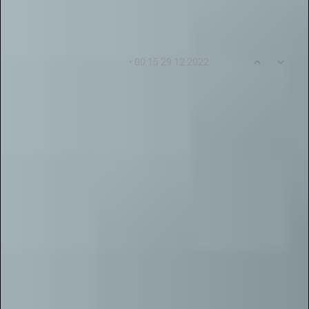
0
2
• 00:15 29.12.2022
dyrillshell
Мы хотим выразить глубокую благодарность за
публикации регионального уровня,
проведенные Галактикой Талантов. Благодаря
Вам мы смогли своевременно и полноценно
подготовить педагогов для использования
педагогических журналов онлайн и получить
свидетельство о публикации. Нам очень
повезло иметь Вас в нашей команде. И мы
призываем не сдаваться при первых же
проблемах, а делать их решение доступным
для широкой аудитории. Благодаря Вашей
поддержке региональные педагоги смогли
приобрести необходимые знания и навыки для
совершенствования своего
профессионального потенциала. Мы