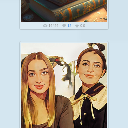
16456
12
0.0
Инфоурок бесплатные публикации для педагогов
27.02.2022
Вы подготовили свой инфоурок в напечатанном виде
или видео формате? Вы можете сделать
публикацию в одном из наших эле...