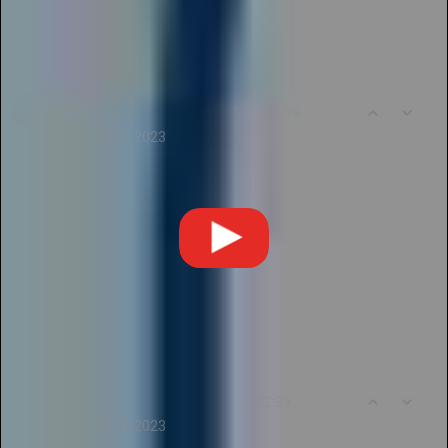
поделиться своими идеями с другими!
0
7
• 22:59
levchenko43545343
04.05.2023
Огромное спасибо журналу "Новые Идеи" за
предоставленную возможность публикации
работ педагогов регионального уровня. В
Галактике Талантов мы можем поделиться
своими знаниями и опытом в заочных
конкурсах. Спасибо за предоставленные
возможности!
0
8
• 22:39
KseniyaNikitina345
17.10.2023