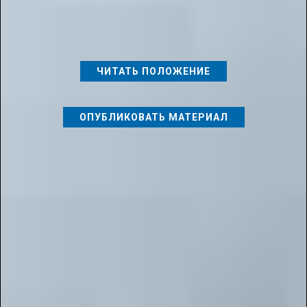
после публикации в журнале оставить свой отзыв, мы будем
рады видеть его на нашей платформе.
ЧИТАТЬ ПОЛОЖЕНИЕ
ОПУБЛИКОВАТЬ МАТЕРИАЛ
РАЗДЕЛ:
ПУБЛИКАЦИИ ДЛЯ ПЕДАГОГОВ
| КАТЕГОРИЯ:
ПУБЛИКАЦИИ
РЕГИОНАЛЬНОГО УРОВНЯ ДЛЯ ПЕДАГОГА
ПРОСМОТРОВ: 3550
КОММЕНТАРИЕВ: 16