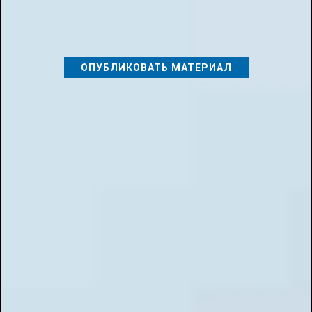
Наши журналы
ОПУБЛИКОВАТЬ МАТЕРИАЛ
📌
Типы публикаций:
1. Авторская методическая разработка
2. Актуальные задачи в сфере наук
3. Актуальные вопросы в сфере дошкольного воспитания
4. Вопросы и решения в сфере дополнительного образования
5. Здоровьесберегающие технологии
6. Инклюзивное и коррекционное образование
7. Конспект
8. Реферат
9. Статья
10. Мастер-класс
11. Открытый урок
12. Педагогическое планирование