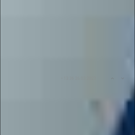
благодарим Вас за торжество труда, которое
Вы проявили в процессе работы над
публикациями регионального уровня. Очень
благодарны за уделяемое внимание детям и
поддержку современных технологий в системе
образования. Мы будем дальше продолжать
дарить детям будущее, которое станет лучше
благодаря Вам.
0
3
• 13:36 26.03.2023
tattyivandsi
Огромное спасибо журналу "Новые Идеи" за
предоставленную возможность публикации
работ педагогов регионального уровня. В
проекте "Галактика Талантов" мы получили
прекрасную возможность продемонстрировать
свои способности и получить обратную связь.
Это было прекрасное и незабываемое время!
Спасибо за возможность принять участие в