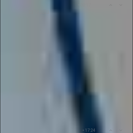
0
10
• 00:17
AnnaMoiseyeva989
23.10.2023
У нас есть возможность проявить себя и
получить признание и признание других. Наш
проект предлагает молодым оперным певцам
продемонстрировать свои таланты. Это
прекрасная возможность показать свои навыки
и способности. Жюри проявляет внимание и
поощряет участников. Я благодарна за такую
возможность и приглашаю всех принять
участие в нашем конкурсе! Это отличная
возможность для молодых певцов показать
свои таланты и получить признание.
Присоединяйтесь к нам и покажите свои
навыки!
0
11
• 17:24
Kseniya678Nikolayeva