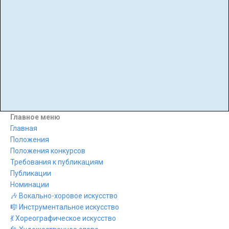
пианистов
конкурс духовых инструментов
год
ноябрь
онлайн конкурсы
музыкантов
конкурсы для пианистов
музыкальные конкурсы онлайн
конкурс
пианистов онлайн
апрель
май
конкурс фортепиано онлайн
июнь
июль
конкурс
для пианистов
сентябрь
октябрь
дошкольников
Дню
матери
дистанционные
конкурсы
заочные конкурсы
онлайн конкурсы
дистанционный конкурс
классика
музыка
Мир
года
публикации
осень
зима
выступление
искусство
Театр
движения
движение
красота
спорт
стихи
музыкальный конкурс
Поэзия
музыкальные конкурсы
войне
Главное меню
Главная
Положения
Положения конкурсов
Требования к публикациям
Публикации
Номинации
🎶 Вокально-хоровое искусство
🎼 Инструментальное искусство
💃 Хореографическое искусство