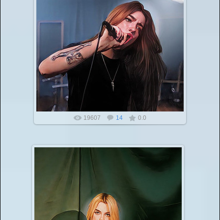
Приглашаем для участия в бесп...
19607
14
0.0
Сайты для публикации работ педагогов аттестации
27.02.2022
Если вы прямо сейчас ищите сайты для публикации
работ педагогов для аттестации, то вы нашли то,
что искали!
Вы...