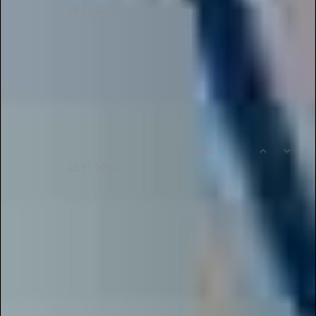
18.11.2023
Благодарю журнал "Новые Идеи" за
предоставленную возможность публикации
педагогических работ регионального уровня!
Спасибо за поддержку!
0
12
• 13:50
Margarita99Nikitina
20.11.2023
Участие в конкурсе было очень полезным и
интересным. Я узнала много нового и получила
полезные знания. Обмен опытом с другими
участниками был для меня очень полезен.
Спасибо Галактике Талантов за
предоставленную возможность!