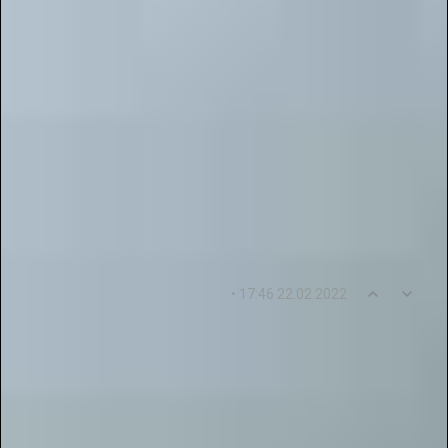
Теги материала:
,
,
,
,
,
,
публикации
портфолио
региональные публикации
выдача сертификата
регионального
публикации для аттестации
уровня
Комментарии - вопросы - отзывы: 16
0
1
• 17:46 22.02.2022
allarodnina1113
Решила проверить свои профессиональные
возможности в данном проекте, подала заявку
для участия, подготовила публикацию в раздел
"инструментальное искусство". Буду надеяться,
что жюри понравится моя работа и она по
достоинству ее оценит.