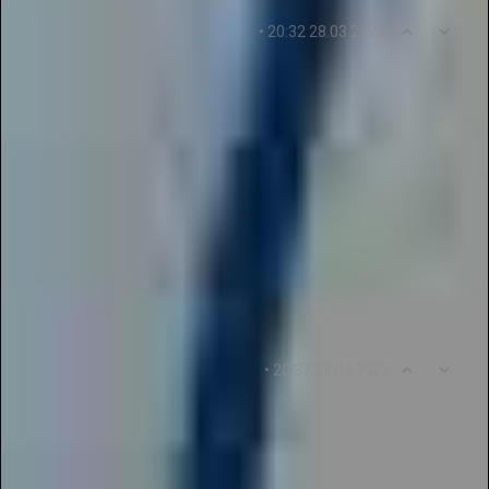
0
5
• 20:32 28.03.2023
sirenagurdz4536
Огромное спасибо журналу "Новые Идеи" за
предоставленную возможность публикации
работ педагогов регионального уровня. Это
отличная возможность для проявления
талантов и продвижения их в Галактике
Талантов. Спасибо за предоставленную
возможность принять участие в заочных
конкурсах и поделиться своими работами с
другими!
0
6
• 20:37 25.04.2023
tattymali5467743
Огромное спасибо журналу "Новые Идеи" за
публикации работ педагогов регионального
уровня! Галактика Талантов и дистанционные
конкурсы - замечательные возможности