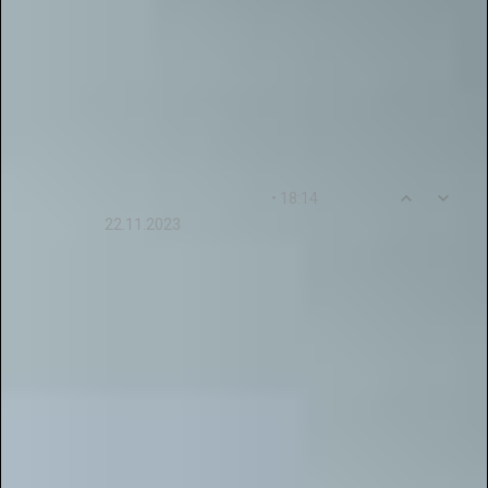
образовательным сообществом.
Желаем новых идей, вдохновения и успешных
проектов! Будем рады новым заявкам и вашим
успехам в творчестве.
0
14
• 18:14
Sofiya22Akimova
22.11.2023
Спасибо за предоставленную возможность
продемонстрировать свои таланты и получить
полезные знания. Очень приятно и полезно
проводить время на данном проекте.
Ответ от пользователя
: Благодарим вас за
отклик! Нам очень приятно, что участие в
проекте "Галактика Талантов" помогает
раскрывать творческие способности и
получать новые знания. Мы стремимся
создавать удобную площадку для участников