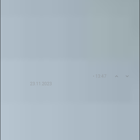
разных возрастов, где каждый может
представить свою работу в рамках онлайн-
конкурса и получить полезный опыт.
Ждём ваши новые творческие работы и
желаем дальнейших успехов в выбранном
направлении! Будем рады видеть вас среди
участников наших проектов.
0
15
• 13:47
Yelizaveta44Afanasyeva
23.11.2023
Благодарю Новые Идеи за предоставленную
возможность публиковать работы педагогов
регионального уровня в их журнале. Галактика
Талантов и интернет конкурсы - это
великолепная платформа для применения и
продвижения наших знаний!
Ответ от пользователя
: Мы искренне