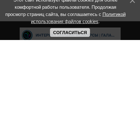
комфортной работы пользователя. Продолжая
просмотр страниц сайта, вы соглашаетесь с
Политикой
использования файлов cookies
.
СОГЛАСИТЬСЯ
Cвидетельство о регистрации СМИ ИА № ФС77-8039 "Соответсвует
ФГОС" выдано Федеральной службой по надзору в сфере связи,
информационных технологий и массовых коммуникаций.
Мероприятия проводятся в соответствии с ч.2 ст.77 Федерального
Закона Российской Федерации “Об образовании в Российской
Федерации” №273-ф3 от 29.12.2012 г. Министерство образования и