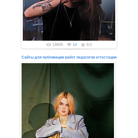
19605
14
0.0
Сайты для публикации работ педагогов аттестации
27.02.2022
Если вы прямо сейчас ищите сайты для публикации
работ педагогов для аттестации, то вы нашли то,
что искали!
Вы...