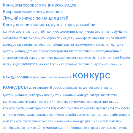
Конкурсы хорового пения всех видов
Всероссийский конкурс пения
Лучший конкурс пения для детей
Конкурс пения солисты, дуэты, хоры, ансамбли
лучший
конкурс фортепиано
онлайн конкурс фортепиано
конкурсы фортепиано
онлайн
ансамбли
песни
онлайн конкурсы пения
дети
конкурс пианистов
Мира
конкурс музыкантов
на
лучшие
участие
победитель
положение
январь
лет
дистанционно
Детские
заочно
победители
Март
фестивали
Международные
симфонический оркестр конкурс
духовой оркестр конкурс
Интернет
диплом
Россия
конкурса
итоги
видео
москва
России
бесплатно
фестиваль
детский
Заочные
конкурс
международный
февраль
дистанционный
конкурсы
для
онлайн
Всероссийский
по
детей
фортепиано
дистанционные
декабрь
класс
дистанционный конкурс гитара
творчество
конкурсы для музыкантов
онлайн конкурс пианистов
конкурсы пианистов
конкурс духовых инструментов
год
ноябрь
онлайн конкурсы музыкантов
конкурсы
для пианистов
музыкальные конкурсы онлайн
конкурс пианистов онлайн
апрель
май
конкурс фортепиано онлайн
июнь
июль
конкурс для пианистов
сентябрь
октябрь
дошкольников
Дню
матери
дистанционные конкурсы
заочные конкурсы