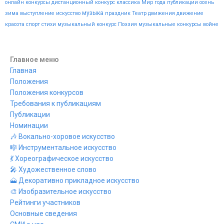
онлайн конкурсы
дистанционный конкурс
классика
Мир
года
публикации
осень
музыка
зима
выступление
искусство
праздник
Театр
движения
движение
красота
спорт
стихи
музыкальный конкурс
Поэзия
музыкальные конкурсы
войне
Главное меню
Главная
Положения
Положения конкурсов
Требования к публикациям
Публикации
Номинации
🎶 Вокально-хоровое искусство
🎼 Инструментальное искусство
💃 Хореографическое искусство
🎤 Художественное слово
🗻 Декоративно прикладное искусство
🎨 Изобразительное искусство
Рейтинги участников
Основные сведения