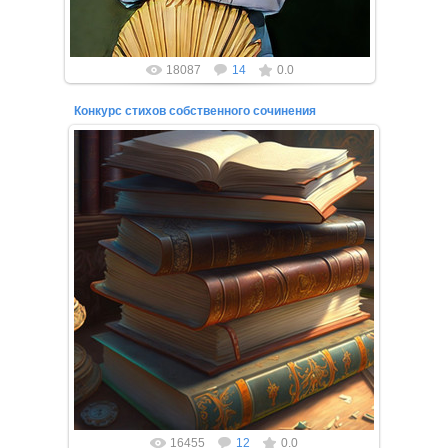
18087
14
0.0
Конкурс стихов собственного сочинения
18.03.2023
Приглашаем вас принять участие в Международном
онлайн-конкурсе по стихотворению! Всероссийский
онлайн-конкурс проводи...
16455
12
0.0