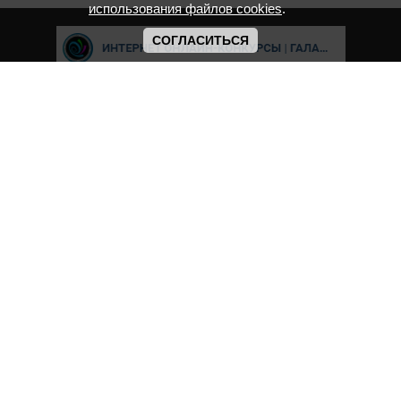
использования файлов cookies
.
СОГЛАСИТЬСЯ
Cвидетельство о регистрации СМИ ИА № ФС77-8039 "Соответсвует
ФГОС" выдано Федеральной службой по надзору в сфере связи,
информационных технологий и массовых коммуникаций.
Мероприятия проводятся в соответствии с ч.2 ст.77 Федерального
Закона Российской Федерации “Об образовании в Российской
Федерации” №273-ф3 от 29.12.2012 г. Министерство образования и
науки РФ www.минобрнауки.рф г. Москва