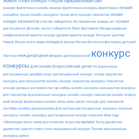
Живое слово конкурс чтецов официальный сайт
лучший
конкурс фортепиано
онлайн конкурс фортепиано
конкурсы фортепиано
онлайн
ансамбли
песни
онлайн конкурсы пения
дети
конкурс пианистов
конкурс музыкантов
на
лучшие
участие
победитель
положение
январь
лет
дистанционно
Детские
заочно
победители
Март
фестивали
Международные
симфонический оркестр конкурс
духовой оркестр конкурс
Интернет
диплом
конкурса
Новый
Россия
итоги
видео
москва
России
бесплатно
фестиваль
детский
конкурс
международный
Заочные
февраль
дистанционный
конкурсы
для
онлайн
Всероссийский
детей
по
фортепиано
дистанционные
декабрь
класс
дистанционный конкурс гитара
творчество
конкурсы для музыкантов
онлайн конкурс пианистов
конкурсы пианистов
конкурс духовых инструментов
год
ноябрь
онлайн конкурсы музыкантов
конкурсы
для пианистов
музыкальные конкурсы онлайн
конкурс пианистов онлайн
апрель
май
конкурс фортепиано онлайн
июнь
июль
август
конкурс для пианистов
сентябрь
октябрь
дошкольников
Дню
матери
дистанционные конкурсы
заочные
конкурсы
онлайн конкурсы
дистанционный конкурс
классика
Мир
года
музыка
публикации
осень
зима
выступление
искусство
Театр
движения
движение
красота
спорт
стихи
музыкальный конкурс
Поэзия
музыкальные
конкурсы
войне