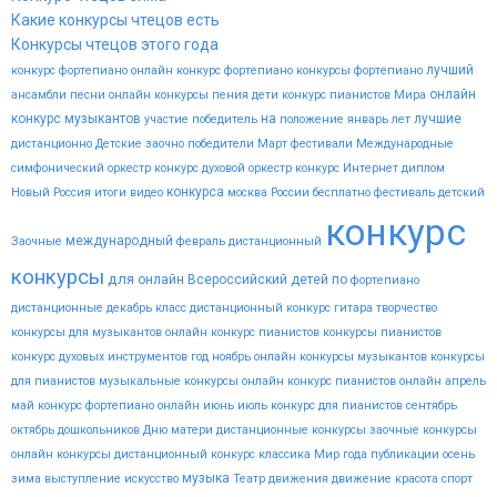
Какие конкурсы чтецов есть
Конкурсы чтецов этого года
лучший
конкурс фортепиано
онлайн конкурс фортепиано
конкурсы фортепиано
онлайн
ансамбли
песни
онлайн конкурсы пения
дети
конкурс пианистов
Мира
конкурс музыкантов
на
лучшие
участие
победитель
положение
январь
лет
дистанционно
Детские
заочно
победители
Март
фестивали
Международные
симфонический оркестр конкурс
духовой оркестр конкурс
Интернет
диплом
конкурса
Новый
Россия
итоги
видео
москва
России
бесплатно
фестиваль
детский
конкурс
международный
Заочные
февраль
дистанционный
конкурсы
для
онлайн
Всероссийский
детей
по
фортепиано
дистанционные
декабрь
класс
дистанционный конкурс гитара
творчество
конкурсы для музыкантов
онлайн конкурс пианистов
конкурсы пианистов
конкурс духовых инструментов
год
ноябрь
онлайн конкурсы музыкантов
конкурсы
для пианистов
музыкальные конкурсы онлайн
конкурс пианистов онлайн
апрель
май
конкурс фортепиано онлайн
июнь
июль
конкурс для пианистов
сентябрь
октябрь
дошкольников
Дню
матери
дистанционные конкурсы
заочные конкурсы
онлайн конкурсы
дистанционный конкурс
классика
Мир
года
публикации
осень
музыка
зима
выступление
искусство
Театр
движения
движение
красота
спорт