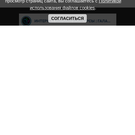
просмотр страниц сайта, вы соглашаетесь с
Политикой
использования файлов cookies
.
СОГЛАСИТЬСЯ
Cвидетельство о регистрации СМИ ИА № ФС77-8039 "Соответсвует
ФГОС" выдано Федеральной службой по надзору в сфере связи,
информационных технологий и массовых коммуникаций.
Мероприятия проводятся в соответствии с ч.2 ст.77 Федерального
Закона Российской Федерации “Об образовании в Российской
Федерации” №273-ф3 от 29.12.2012 г. Министерство образования и
науки РФ www.минобрнауки.рф г. Москва