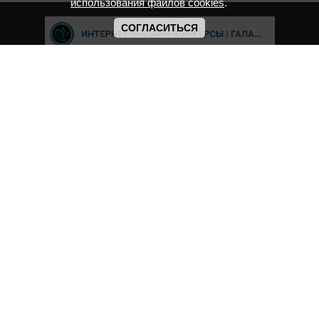
использования файлов cookies
.
СОГЛАСИТЬСЯ
Cвидетельство о регистрации СМИ ИА № ФС77-8039 "Соответсвует
ФГОС" выдано Федеральной службой по надзору в сфере связи,
информационных технологий и массовых коммуникаций.
Мероприятия проводятся в соответствии с ч.2 ст.77 Федерального
Закона Российской Федерации “Об образовании в Российской
Федерации” №273-ф3 от 29.12.2012 г. Министерство образования и
науки РФ www.минобрнауки.рф г. Москва