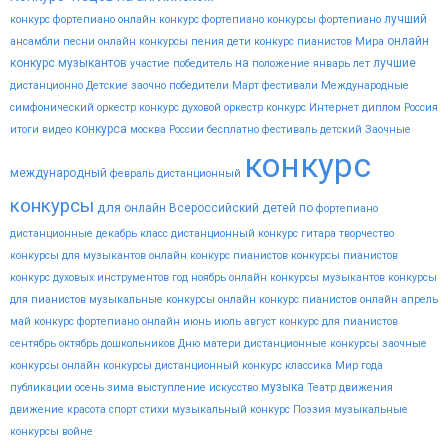
лучший
конкурс фортепиано
онлайн конкурс фортепиано
конкурсы фортепиано
онлайн
ансамбли
песни
онлайн конкурсы пения
дети
конкурс пианистов
Мира
конкурс музыкантов
на
лучшие
участие
победитель
положение
январь
лет
дистанционно
Детские
заочно
победители
Март
фестивали
Международные
симфонический оркестр конкурс
духовой оркестр конкурс
Интернет
диплом
Россия
конкурса
итоги
видео
москва
России
бесплатно
фестиваль
детский
Заочные
конкурс
международный
февраль
дистанционный
конкурсы
для
онлайн
Всероссийский
детей
по
фортепиано
дистанционные
декабрь
класс
дистанционный конкурс гитара
творчество
конкурсы для музыкантов
онлайн конкурс пианистов
конкурсы пианистов
конкурс духовых инструментов
год
ноябрь
онлайн конкурсы музыкантов
конкурсы
для пианистов
музыкальные конкурсы онлайн
конкурс пианистов онлайн
апрель
май
конкурс фортепиано онлайн
июнь
июль
август
конкурс для пианистов
сентябрь
октябрь
дошкольников
Дню
матери
дистанционные конкурсы
заочные
конкурсы
онлайн конкурсы
дистанционный конкурс
классика
Мир
года
музыка
публикации
осень
зима
выступление
искусство
Театр
движения
движение
красота
спорт
стихи
музыкальный конкурс
Поэзия
музыкальные
конкурсы
войне