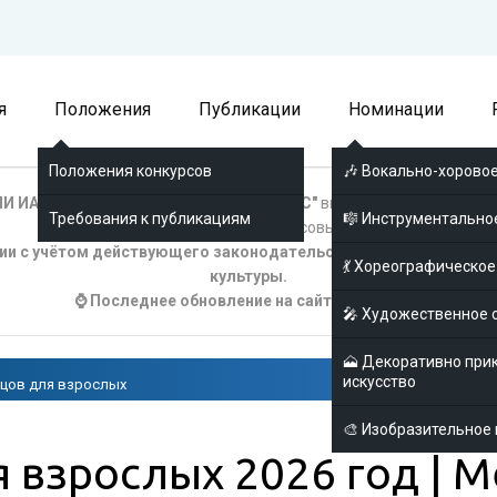
я
Положения
Публикации
Номинации
Положения конкурсов
🎶 Вокально-хоровое
И ИА № ФС77-8039 "Соответсвует ФГОС"
выдано Федеральной сл
Требования к публикациям
🎼 Инструментально
информационных технологий и массовых коммуникаций.
ции с учётом действующего законодательства и официальных р
💃 Хореографическое
культуры.
⌚ Последнее обновление на сайте 09.08.2026
🎤 Художественное 
🗻 Декоративно при
искусство
ецов для взрослых
🎨 Изобразительное 
я взрослых 2026 год |