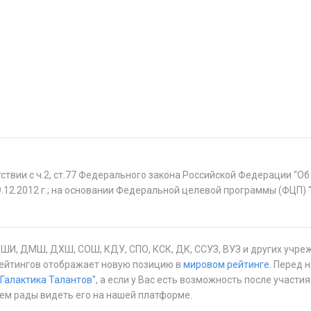
ствии с ч.2, ст.77 Федерального закона Российской Федерации “Об
.12.2012 г.; на основании Федеральной целевой программы (ФЦП) 
ДШИ, ДМШ, ДХШ, СОШ, КДУ, СПО, КСК, ДК, ССУЗ, ВУЗ и других учре
 рейтингов отображает новую позицию в
мировом рейтинге
. Перед 
"Галактика Талантов"
, а если у Вас есть возможность после участи
дем рады видеть его на нашей платформе.