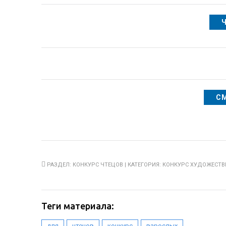
С
РАЗДЕЛ:
КОНКУРС ЧТЕЦОВ
| КАТЕГОРИЯ:
КОНКУРС ХУДОЖЕСТВ
Теги материала:
,
,
,
для
чтецов
конкурс
взрослых