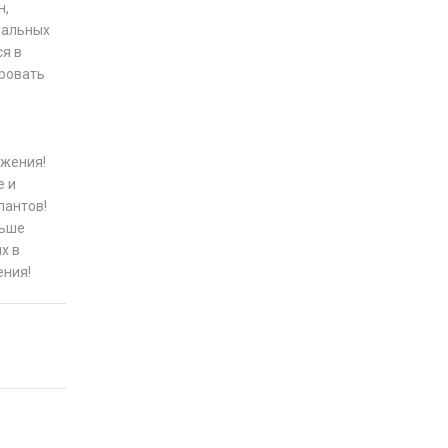
н,
туальных
ся в
ировать
ижения!
е и
лантов!
льше
х в
ения!