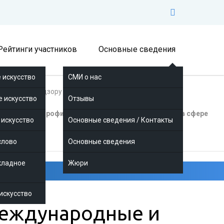
Рейтинги участников
Основные сведения
 искусство
СМИ о нас
ужбой по надзору в сфере связи,
е искусство
Отзывы
азъяснений профильных государственных органов в сфере
 искусство
Основные сведения / Контакты
слово
Основные сведения
кладное
Жюри
искусство
 Международные и