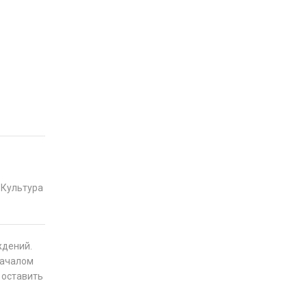
"Культура
ждений.
началом
я оставить