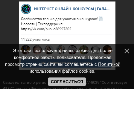
Этот сайт использует файлы cookies для более
комфортной работы пользователя. Продолжая
просмотр страниц сайта, вы соглашаетесь с
Политикой
использования файлов cookies
.
СОГЛАСИТЬСЯ
Cвидетельство о регистрации СМИ ИА № ФС77-8039 "Соответсвует
ФГОС" выдано Федеральной службой по надзору в сфере связи,
информационных технологий и массовых коммуникаций.
Мероприятия проводятся в соответствии с ч.2 ст.77 Федерального
Закона Российской Федерации “Об образовании в Российской
Федерации” №273-ф3 от 29.12.2012 г. Министерство образования и
науки РФ www.минобрнауки.рф г. Москва