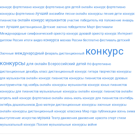
конкурс фортепиано
конкурс фортепиано для детей
онлайн конкурс фортепиано
лучший
конкурсы фортепиано
ансамбли
песни
онлайн конкурсы пения
дети
конкурс
онлайн конкурс музыкантов
на
пианистов
участие
победитель
положение
январь
лучшие
лет
дистанционно
Детские
заочно
победители
Март
фестивали
Международные
симфонический оркестр конкурс
духовой оркестр конкурс
Интернет
конкурса
диплом
Россия
итоги
видео
москва
России
бесплатно
фестиваль
детский
конкурс
международный
Заочные
февраль
дистанционный
конкурсы
для
онлайн
Всероссийский
детей
по
фортепиано
дистанционные
декабрь
класс
дистанционный конкурс гитара
творчество
конкурсы
для музыкантов
онлайн конкурс пианистов
конкурсы пианистов
конкурс духовых
инструментов
год
ноябрь
онлайн конкурсы музыкантов
конкурс юных пианистов
конкурсы для пианистов
музыкальные конкурсы онлайн
конкурс пианистов онлайн
апрель
май
конкурс фортепиано онлайн
июнь
июль
конкурс для пианистов
сентябрь
октябрь
дошкольников
Дню
матери
дистанционные конкурсы
заочные конкурсы
онлайн конкурсы
дистанционный конкурс
классика
Мир
года
публикации
осень
зима
музыка
выступление
искусство
Театр
движения
движение
красота
спорт
стихи
музыкальный конкурс
Поэзия
музыкальные конкурсы
войне