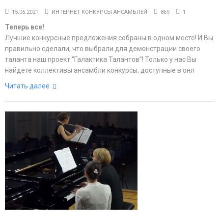
15.06.2021
ИНТЕРНЕТ-КОНКУРСЫ АНСАМБЛЕЙ
869
1
Теперь все!
Лучшие конкурсные предложения собраны в одном месте! И Вы
правильно сделали, что выбрали для демонстрации своего
таланта наш проект “Галактика Талантов”! Только у нас Вы
найдете коллективы ансамбли конкурсы, доступные в онл
Читать далее