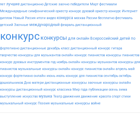
лучшие
лет
дистанционно
Детские
заочно
победители
Март
фестивали
Международные
симфонический оркестр конкурс
духовой оркестр конкурс
Интернет
конкурса
диплом
Новый
Россия
итоги
видео
москва
России
бесплатно
фестиваль
международный
детский
Заочные
февраль
дистанционный
конкурс
конкурсы
для
онлайн
Всероссийский
детей
по
фортепиано
дистанционные
декабрь
класс
дистанционный конкурс гитара
творчество
конкурсы для музыкантов
онлайн конкурс пианистов
конкурсы пианистов
конкурс духовых инструментов
год
ноябрь
онлайн конкурсы музыкантов
конкурсы для
пианистов
музыкальные конкурсы онлайн
конкурс пианистов онлайн
апрель
май
конкурс фортепиано онлайн
июнь
июль
конкурс для пианистов
сентябрь
октябрь
дошкольников
Дню
матери
дистанционные конкурсы
заочные конкурсы
онлайн
конкурсы
дистанционный конкурс
классика
Мир
года
публикации
осень
зима
музыка
выступление
искусство
Театр
движения
движение
красота
спорт
стихи
музыкальный конкурс
Поэзия
музыкальные конкурсы
войне