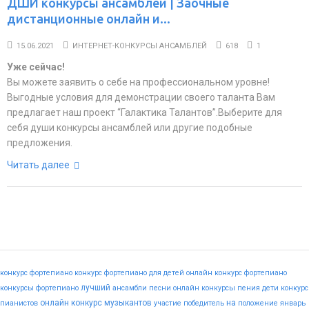
ДШИ конкурсы ансамблей | Заочные
дистанционные онлайн и...
15.06.2021
ИНТЕРНЕТ-КОНКУРСЫ АНСАМБЛЕЙ
618
1
Уже сейчас!
Вы можете заявить о себе на профессиональном уровне!
Выгодные условия для демонстрации своего таланта Вам
предлагает наш проект “Галактика Талантов”.Выберите для
себя души конкурсы ансамблей или другие подобные
предложения.
Читать далее
конкурс фортепиано
конкурс фортепиано для детей
онлайн конкурс фортепиано
лучший
конкурсы фортепиано
ансамбли
песни
онлайн конкурсы пения
дети
конкурс
онлайн конкурс музыкантов
на
пианистов
участие
победитель
положение
январь