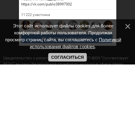
Этот сайт использует файлы cookies для более
комфортной работы пользователя. Продолжая
просмотр страниц сайта, вы соглашаетесь с
Политикой
использования файлов cookies
.
СОГЛАСИТЬСЯ
Cвидетельство о регистрации СМИ ИА № ФС77-8039 "Соответсвует
ФГОС" выдано Федеральной службой по надзору в сфере связи,
информационных технологий и массовых коммуникаций.
Мероприятия проводятся в соответствии с ч.2 ст.77 Федерального
Закона Российской Федерации “Об образовании в Российской
Федерации” №273-ф3 от 29.12.2012 г. Министерство образования и
науки РФ www.минобрнауки.рф г. Москва
ИП Прасолова Ж.Ф. | ОГРН: 324890000000747
Этот сайт использует файлы cookies для более комфортной работы
пользователя. Продолжая просмотр страниц сайта, вы