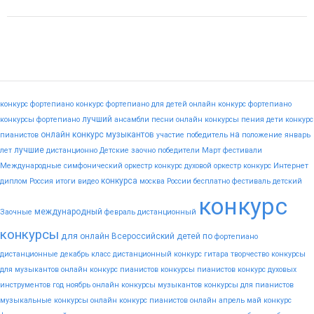
конкурс фортепиано
конкурс фортепиано для детей
онлайн конкурс фортепиано
лучший
конкурсы фортепиано
ансамбли
песни
онлайн конкурсы пения
дети
конкурс
онлайн конкурс музыкантов
на
пианистов
участие
победитель
положение
январь
лучшие
лет
дистанционно
Детские
заочно
победители
Март
фестивали
Международные
симфонический оркестр конкурс
духовой оркестр конкурс
Интернет
конкурса
диплом
Россия
итоги
видео
москва
России
бесплатно
фестиваль
детский
конкурс
международный
Заочные
февраль
дистанционный
конкурсы
для
онлайн
Всероссийский
детей
по
фортепиано
дистанционные
декабрь
класс
дистанционный конкурс гитара
творчество
конкурсы
для музыкантов
онлайн конкурс пианистов
конкурсы пианистов
конкурс духовых
инструментов
год
ноябрь
онлайн конкурсы музыкантов
конкурсы для пианистов
музыкальные конкурсы онлайн
конкурс пианистов онлайн
апрель
май
конкурс