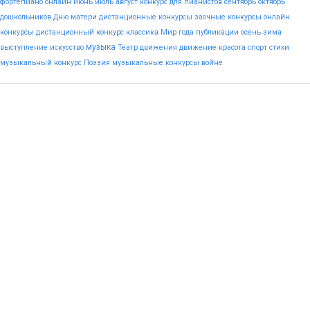
фортепиано онлайн
июнь
июль
август
конкурс для пианистов
сентябрь
октябрь
дошкольников
Дню
матери
дистанционные конкурсы
заочные конкурсы
онлайн
конкурсы
дистанционный конкурс
классика
Мир
года
публикации
осень
зима
музыка
выступление
искусство
Театр
движения
движение
красота
спорт
стихи
музыкальный конкурс
Поэзия
музыкальные конкурсы
войне