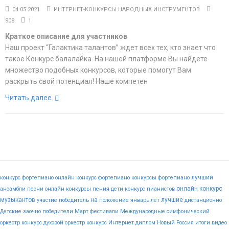
04.05.2021
ИНТЕРНЕТ-КОНКУРСЫ НАРОДНЫХ ИНСТРУМЕНТОВ
908
1
Краткое описание для участников
Наш проект “Галактика талантов” ждет всех тех, кто знает что
такое Конкурс балалайка. На нашей платформе Вы найдете
множество подобных конкурсов, которые помогут Вам
раскрыть свой потенциал! Наше компетен
Читать далее
лучший
конкурс фортепиано
онлайн конкурс фортепиано
конкурсы фортепиано
онлайн конкурс
ансамбли
песни
онлайн конкурсы пения
дети
конкурс пианистов
музыкантов
на
лучшие
участие
победитель
положение
январь
лет
дистанционно
Детские
заочно
победители
Март
фестивали
Международные
симфонический
оркестр конкурс
духовой оркестр конкурс
Интернет
диплом
Новый
Россия
итоги
видео