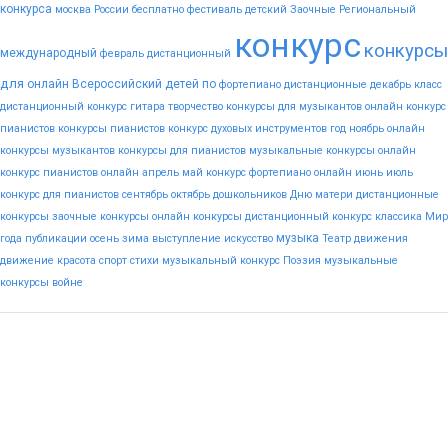
конкурса
москва
России
бесплатно
фестиваль
детский
Заочные
Региональный
конкурс
конкурсы
международный
февраль
дистанционный
для
онлайн
Всероссийский
детей
по
фортепиано
дистанционные
декабрь
класс
дистанционный конкурс гитара
творчество
конкурсы для музыкантов
онлайн конкурс
пианистов
конкурсы пианистов
конкурс духовых инструментов
год
ноябрь
онлайн
конкурсы музыкантов
конкурсы для пианистов
музыкальные конкурсы онлайн
конкурс пианистов онлайн
апрель
май
конкурс фортепиано онлайн
июнь
июль
конкурс для пианистов
сентябрь
октябрь
дошкольников
Дню
матери
дистанционные
конкурсы
заочные конкурсы
онлайн конкурсы
дистанционный конкурс
классика
Мир
музыка
года
публикации
осень
зима
выступление
искусство
Театр
движения
движение
красота
спорт
стихи
музыкальный конкурс
Поэзия
музыкальные
конкурсы
войне