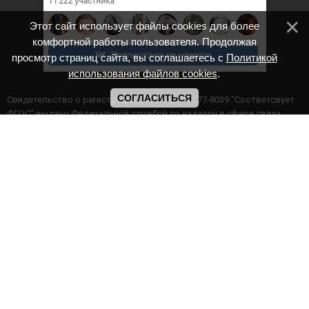
Этот сайт использует файлы cookies для более
комфортной работы пользователя. Продолжая
просмотр страниц сайта, вы соглашаетесь с
Политикой
использования файлов cookies
.
СОГЛАСИТЬСЯ
Cвидетельство о регистрации СМИ ИА № ФС77-8039 "Соответсвует
ФГОС" выдано Федеральной службой по надзору в сфере связи,
информационных технологий и массовых коммуникаций.
Мероприятия проводятся в соответствии с ч.2 ст.77 Федерального
Закона Российской Федерации “Об образовании в Российской
Федерации” №273-ф3 от 29.12.2012 г. Министерство образования и
науки РФ www.минобрнауки.рф г. Москва
ИП Прасолова Ж.Ф. | ОГРН: 324890000000747
Этот сайт использует файлы cookies для более комфортной работы
пользователя. Продолжая просмотр страниц сайта, вы
соглашаетесь с
Политикой использования файлов cookies
,
Политика обработки персональных данных
,
Политикой