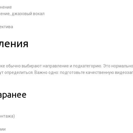
лнение
пение, джазовый вокал
лектива
ления
вке обычно выбирают направление и подкатегорию. Это нормально
ут определиться. Важно одно: подготовьте качественную видеоза
аранее
онтажа)
нии