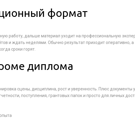
нционный формат
рсную работу, дальше материал уходит на профессиональную экспер
йтов и ждать неделями. Обычно результат приходит оперативно, а
огда сроки горят.
кроме диплома
ренировка сцены, дисциплина, рост и уверенность. Плюс документы 
тчетности, поступления, грантовых папок и просто для личных дос
 опыта