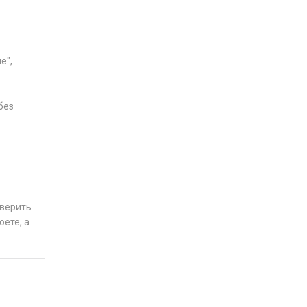
е",
без
оверить
оете, а