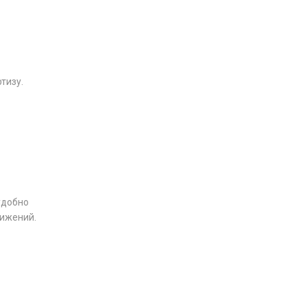
тизу.
удобно
тижений.