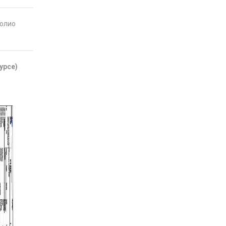
фолио
урсе)