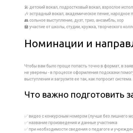
🎤 детский вокал, подростковый вокал, взрослое испо
🎶 эстрадный вокал, академическое пение, народное 
👥 сольное выступление, дуэт, трио, ансамбль, хор
🏫 участие от школы, студии, кружка, творческого кол
Номинации и направ
Чтобы вам было проще попасть точно в формат, в зая
не уверены - в процессе оформления подсказки помог
выступления и загрузите ее так, как попросит система.
Что важно подготовить з
✅ видео с конкурсным номером (лучше без лишнего м
✅ название произведения и данные участника
✅ при необходимости сведения о педагоге и учрежде