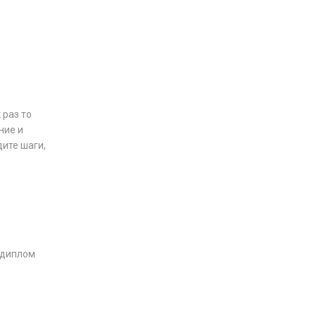
 раз то
ние и
дите шаги,
 диплом