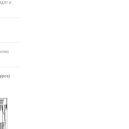
идят и
фолио
урсе)