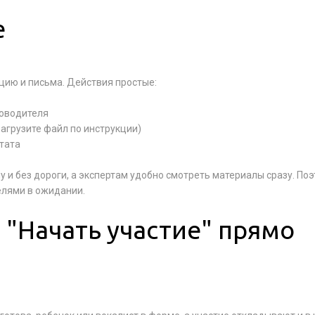
е
ацию и письма. Действия простые:
ководителя
загрузите файл по инструкции)
тата
у и без дороги, а экспертам удобно смотреть материалы сразу. По
елями в ожидании.
 "Начать участие" прямо