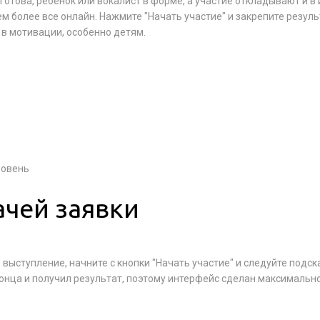
готова, ребенок или вокалист в форме, а участие откладывают и в 
ем более все онлайн. Нажмите "Начать участие" и закрепите резуль
 в мотивации, особенно детям.
ровень
ачей заявки
выступление, начните с кнопки "Начать участие" и следуйте подск
конца и получил результат, поэтому интерфейс сделан максимальн