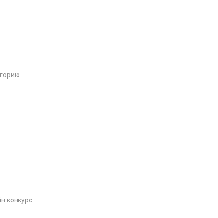
егорию
йн конкурс