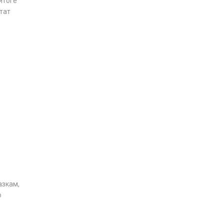
итоге
тат
азкам,
о