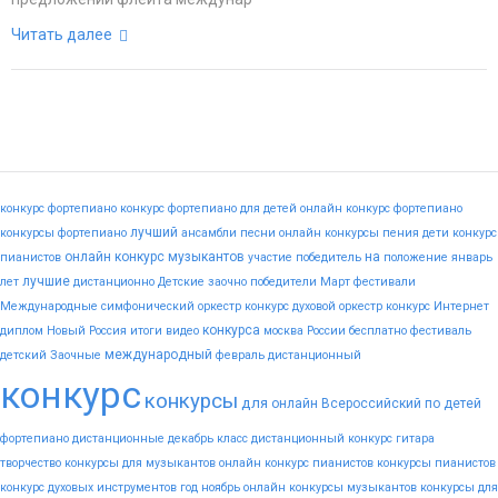
Читать далее
конкурс фортепиано
конкурс фортепиано для детей
онлайн конкурс фортепиано
лучший
конкурсы фортепиано
ансамбли
песни
онлайн конкурсы пения
дети
конкурс
онлайн конкурс музыкантов
на
пианистов
участие
победитель
положение
январь
лучшие
лет
дистанционно
Детские
заочно
победители
Март
фестивали
Международные
симфонический оркестр конкурс
духовой оркестр конкурс
Интернет
конкурса
диплом
Новый
Россия
итоги
видео
москва
России
бесплатно
фестиваль
международный
детский
Заочные
февраль
дистанционный
конкурс
конкурсы
для
онлайн
Всероссийский
по
детей
фортепиано
дистанционные
декабрь
класс
дистанционный конкурс гитара
творчество
конкурсы для музыкантов
онлайн конкурс пианистов
конкурсы пианистов
конкурс духовых инструментов
год
ноябрь
онлайн конкурсы музыкантов
конкурсы для