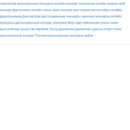
пианистов
музыкальные конкурсы онлайн
конкурс пианистов онлайн
апрель
май
конкурс фортепиано онлайн
июнь
июль
конкурс для пианистов
сентябрь
октябрь
дошкольников
Дню
матери
дистанционные конкурсы
заочные конкурсы
онлайн
конкурсы
дистанционный конкурс
классика
Мир
года
публикации
осень
зима
музыка
выступление
искусство
Театр
движения
движение
красота
спорт
стихи
музыкальный конкурс
Поэзия
музыкальные конкурсы
войне