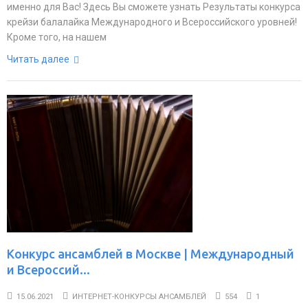
именно для Вас! Здесь Вы сможете узнать Результаты конкурса
крейзи балалайка Международного и Всероссийского уровней!
Кроме того, на нашем
Читать далее
Конкурс ансамблей в Москве | Международный
и Всероссий...
15.06.2021
ИНТЕРНЕТ-КОНКУРСЫ АНСАМБЛЕЙ
554
1