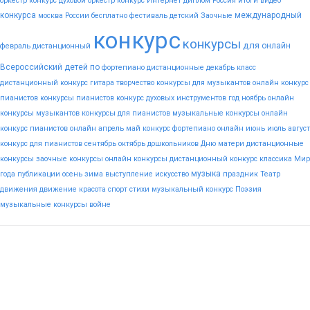
оркестр конкурс
духовой оркестр конкурс
Интернет
диплом
Россия
итоги
видео
конкурса
международный
москва
России
бесплатно
фестиваль
детский
Заочные
конкурс
конкурсы
для
онлайн
февраль
дистанционный
Всероссийский
детей
по
фортепиано
дистанционные
декабрь
класс
дистанционный конкурс гитара
творчество
конкурсы для музыкантов
онлайн конкурс
пианистов
конкурсы пианистов
конкурс духовых инструментов
год
ноябрь
онлайн
конкурсы музыкантов
конкурсы для пианистов
музыкальные конкурсы онлайн
конкурс пианистов онлайн
апрель
май
конкурс фортепиано онлайн
июнь
июль
август
конкурс для пианистов
сентябрь
октябрь
дошкольников
Дню
матери
дистанционные
конкурсы
заочные конкурсы
онлайн конкурсы
дистанционный конкурс
классика
Мир
музыка
года
публикации
осень
зима
выступление
искусство
праздник
Театр
движения
движение
красота
спорт
стихи
музыкальный конкурс
Поэзия
музыкальные конкурсы
войне