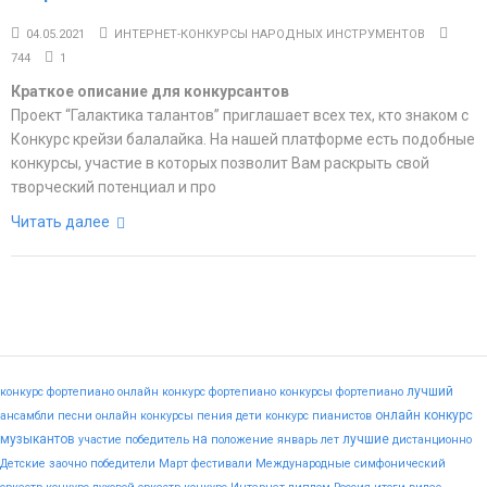
04.05.2021
ИНТЕРНЕТ-КОНКУРСЫ НАРОДНЫХ ИНСТРУМЕНТОВ
744
1
Краткое описание для конкурсантов
Проект “Галактика талантов” приглашает всех тех, кто знаком с
Конкурс крейзи балалайка. На нашей платформе есть подобные
конкурсы, участие в которых позволит Вам раскрыть свой
творческий потенциал и про
Читать далее
лучший
конкурс фортепиано
онлайн конкурс фортепиано
конкурсы фортепиано
онлайн конкурс
ансамбли
песни
онлайн конкурсы пения
дети
конкурс пианистов
музыкантов
на
лучшие
участие
победитель
положение
январь
лет
дистанционно
Детские
заочно
победители
Март
фестивали
Международные
симфонический