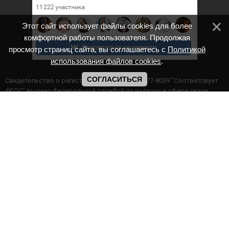
Этот сайт использует файлы cookies для более
комфортной работы пользователя. Продолжая
просмотр страниц сайта, вы соглашаетесь с
Политикой
использования файлов cookies
.
СОГЛАСИТЬСЯ
Cвидетельство о регистрации СМИ ИА № ФС77-8039 "Соответсвует
ФГОС" выдано Федеральной службой по надзору в сфере связи,
информационных технологий и массовых коммуникаций.
Мероприятия проводятся в соответствии с ч.2 ст.77 Федерального
Закона Российской Федерации “Об образовании в Российской
Федерации” №273-ф3 от 29.12.2012 г. Министерство образования и
науки РФ www.минобрнауки.рф г. Москва
ИП Прасолова Ж.Ф. | ОГРН: 324890000000747
Этот сайт использует файлы cookies для более комфортной работы
пользователя. Продолжая просмотр страниц сайта, вы
соглашаетесь с
Политикой использования файлов cookies
,
Политика обработки персональных данных
,
Политикой