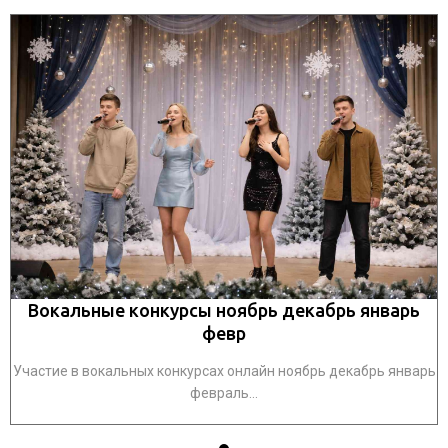
Вокальные конкурсы ноябрь декабрь январь
февр
рь
Участие в вокальных конкурсах онлайн ноябрь декабрь январь
У
февраль...