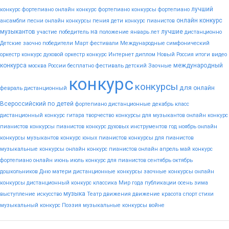
лучший
конкурс фортепиано
онлайн конкурс фортепиано
конкурсы фортепиано
онлайн конкурс
ансамбли
песни
онлайн конкурсы пения
дети
конкурс пианистов
музыкантов
на
лучшие
участие
победитель
положение
январь
лет
дистанционно
Детские
заочно
победители
Март
фестивали
Международные
симфонический
оркестр конкурс
духовой оркестр конкурс
Интернет
диплом
Новый
Россия
итоги
видео
конкурса
международный
москва
России
бесплатно
фестиваль
детский
Заочные
конкурс
конкурсы
для
онлайн
февраль
дистанционный
Всероссийский
по
детей
фортепиано
дистанционные
декабрь
класс
дистанционный конкурс гитара
творчество
конкурсы для музыкантов
онлайн конкурс
пианистов
конкурсы пианистов
конкурс духовых инструментов
год
ноябрь
онлайн
конкурсы музыкантов
конкурс юных пианистов
конкурсы для пианистов
музыкальные конкурсы онлайн
конкурс пианистов онлайн
апрель
май
конкурс
фортепиано онлайн
июнь
июль
конкурс для пианистов
сентябрь
октябрь
дошкольников
Дню
матери
дистанционные конкурсы
заочные конкурсы
онлайн
конкурсы
дистанционный конкурс
классика
Мир
года
публикации
осень
зима
музыка
выступление
искусство
Театр
движения
движение
красота
спорт
стихи
музыкальный конкурс
Поэзия
музыкальные конкурсы
войне