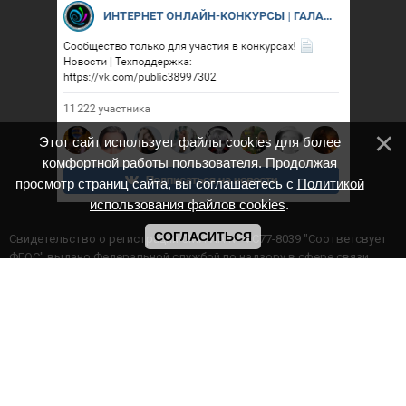
Этот сайт использует файлы cookies для более
комфортной работы пользователя. Продолжая
просмотр страниц сайта, вы соглашаетесь с
Политикой
использования файлов cookies
.
СОГЛАСИТЬСЯ
Cвидетельство о регистрации СМИ ИА № ФС77-8039 "Соответсвует
ФГОС" выдано Федеральной службой по надзору в сфере связи,
информационных технологий и массовых коммуникаций.
Мероприятия проводятся в соответствии с ч.2 ст.77 Федерального
Закона Российской Федерации “Об образовании в Российской
Федерации” №273-ф3 от 29.12.2012 г. Министерство образования и
науки РФ www.минобрнауки.рф г. Москва