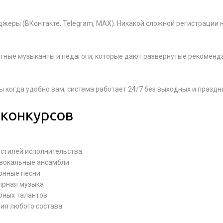
джеры (ВКонтакте, Telegram, MAX). Никакой сложной регистрации н
ытные музыканты и педагоги, которые дают развернутые рекоменд
 когда удобно вам, система работает 24/7 без выходных и праздн
 конкурсов
стилей исполнительства:
, вокальные ансамбли
онные песни
ярная музыка
юных талантов
ия любого состава