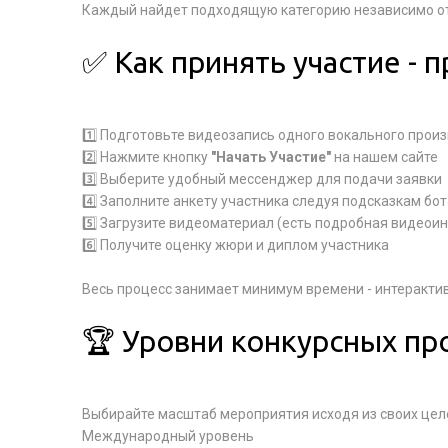
Каждый найдет подходящую категорию независимо от 
✅ Как принять участие - 
1️⃣ Подготовьте видеозапись одного вокального прои
2️⃣ Нажмите кнопку
"Начать Участие"
на нашем сайте
3️⃣ Выберите удобный мессенджер для подачи заявки
4️⃣ Заполните анкету участника следуя подсказкам бот
5️⃣ Загрузите видеоматериал (есть подробная видеои
6️⃣ Получите оценку жюри и диплом участника
Весь процесс занимает минимум времени - интеракти
🏆 Уровни конкурсных п
Выбирайте масштаб мероприятия исходя из своих цел
Международный уровень