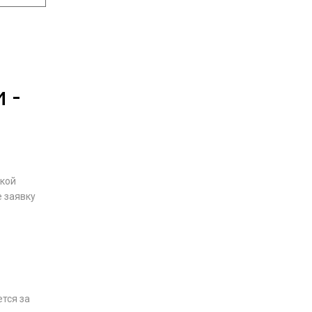
 -
ской
е заявку
тся за