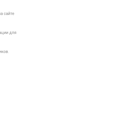
а сайте
ации для
иков.