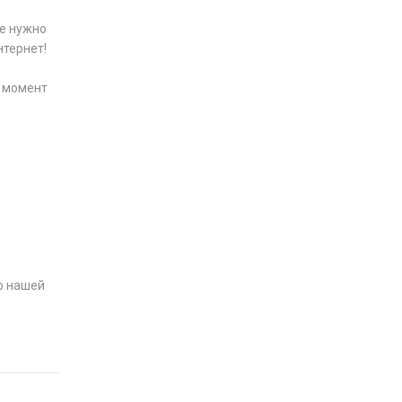
Не нужно
нтернет!
й момент
о нашей