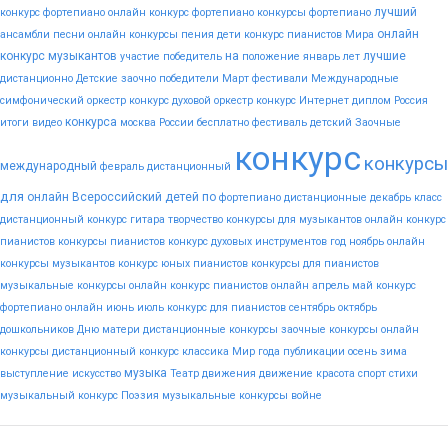
лучший
конкурс фортепиано
онлайн конкурс фортепиано
конкурсы фортепиано
онлайн
ансамбли
песни
онлайн конкурсы пения
дети
конкурс пианистов
Мира
конкурс музыкантов
на
лучшие
участие
победитель
положение
январь
лет
дистанционно
Детские
заочно
победители
Март
фестивали
Международные
симфонический оркестр конкурс
духовой оркестр конкурс
Интернет
диплом
Россия
конкурса
итоги
видео
москва
России
бесплатно
фестиваль
детский
Заочные
конкурс
конкурсы
международный
февраль
дистанционный
для
онлайн
Всероссийский
детей
по
фортепиано
дистанционные
декабрь
класс
дистанционный конкурс гитара
творчество
конкурсы для музыкантов
онлайн конкурс
пианистов
конкурсы пианистов
конкурс духовых инструментов
год
ноябрь
онлайн
конкурсы музыкантов
конкурс юных пианистов
конкурсы для пианистов
музыкальные конкурсы онлайн
конкурс пианистов онлайн
апрель
май
конкурс
фортепиано онлайн
июнь
июль
конкурс для пианистов
сентябрь
октябрь
дошкольников
Дню
матери
дистанционные конкурсы
заочные конкурсы
онлайн
конкурсы
дистанционный конкурс
классика
Мир
года
публикации
осень
зима
музыка
выступление
искусство
Театр
движения
движение
красота
спорт
стихи
музыкальный конкурс
Поэзия
музыкальные конкурсы
войне