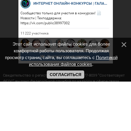
Этот сайт использует файлы cookies для более
комфортной работы пользователя. Продолжая
просмотр страниц сайта, вы соглашаетесь с
Политикой
использования файлов cookies
.
СОГЛАСИТЬСЯ
Cвидетельство о регистрации СМИ ИА № ФС77-8039 "Соответсвует
ФГОС" выдано Федеральной службой по надзору в сфере связи,
информационных технологий и массовых коммуникаций.
Мероприятия проводятся в соответствии с ч.2 ст.77 Федерального
Закона Российской Федерации “Об образовании в Российской
Федерации” №273-ф3 от 29.12.2012 г. Министерство образования и
науки РФ www.минобрнауки.рф г. Москва