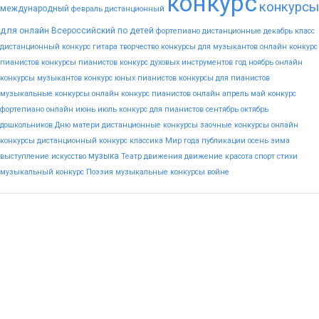
конкурс
конкурсы
международный
февраль
дистанционный
для
онлайн
Всероссийский
по
детей
фортепиано
дистанционные
декабрь
класс
дистанционный конкурс гитара
творчество
конкурсы для музыкантов
онлайн конкурс
пианистов
конкурсы пианистов
конкурс духовых инструментов
год
ноябрь
онлайн
конкурсы музыкантов
конкурс юных пианистов
конкурсы для пианистов
музыкальные конкурсы онлайн
конкурс пианистов онлайн
апрель
май
конкурс
фортепиано онлайн
июнь
июль
конкурс для пианистов
сентябрь
октябрь
дошкольников
Дню
матери
дистанционные конкурсы
заочные конкурсы
онлайн
конкурсы
дистанционный конкурс
классика
Мир
года
публикации
осень
зима
музыка
выступление
искусство
Театр
движения
движение
красота
спорт
стихи
музыкальный конкурс
Поэзия
музыкальные конкурсы
войне