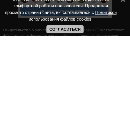
комфортной работы пользователя. Продолжая
просмотр страниц сайта, вы соглашаетесь с
Политикой
использования файлов cookies
.
СОГЛАСИТЬСЯ
Cвидетельство о регистрации СМИ ИА № ФС77-8039 "Соответсвует
ФГОС" выдано Федеральной службой по надзору в сфере связи,
информационных технологий и массовых коммуникаций.
Мероприятия проводятся в соответствии с ч.2 ст.77 Федерального
Закона Российской Федерации “Об образовании в Российской
Федерации” №273-ф3 от 29.12.2012 г. Министерство образования и
науки РФ www.минобрнауки.рф г. Москва
ИП Прасолова Ж.Ф. | ОГРН: 324890000000747
Этот сайт использует файлы cookies для более комфортной работы
пользователя. Продолжая просмотр страниц сайта, вы
соглашаетесь с
Политикой использования файлов cookies
,
Политика обработки персональных данных
,
Политикой
конфиденциальности
.
|
Архив онлайн конкурсов
|
Галерея дистанционных конкурсов