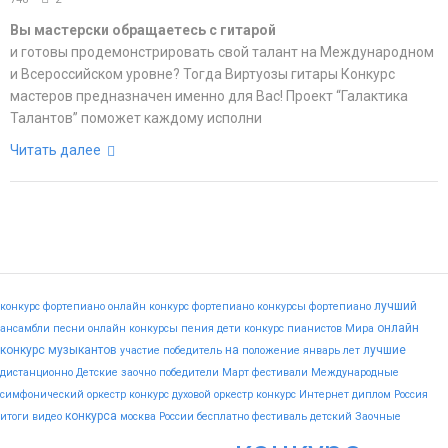
Вы мастерски обращаетесь с гитарой
и готовы продемонстрировать свой талант на Международном
и Всероссийском уровне? Тогда Виртуозы гитары Конкурс
мастеров предназначен именно для Вас! Проект “Галактика
Талантов” поможет каждому исполни
Читать далее
лучший
конкурс фортепиано
онлайн конкурс фортепиано
конкурсы фортепиано
онлайн
ансамбли
песни
онлайн конкурсы пения
дети
конкурс пианистов
Мира
конкурс музыкантов
на
лучшие
участие
победитель
положение
январь
лет
дистанционно
Детские
заочно
победители
Март
фестивали
Международные
симфонический оркестр конкурс
духовой оркестр конкурс
Интернет
диплом
Россия
конкурса
итоги
видео
москва
России
бесплатно
фестиваль
детский
Заочные