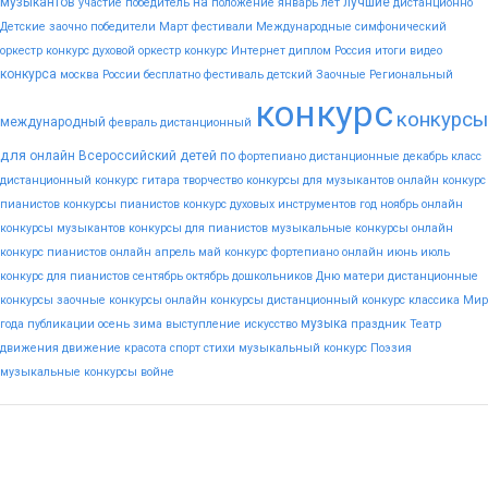
музыкантов
на
лучшие
участие
победитель
положение
январь
лет
дистанционно
Детские
заочно
победители
Март
фестивали
Международные
симфонический
оркестр конкурс
духовой оркестр конкурс
Интернет
диплом
Россия
итоги
видео
конкурса
москва
России
бесплатно
фестиваль
детский
Заочные
Региональный
конкурс
конкурсы
международный
февраль
дистанционный
для
онлайн
Всероссийский
детей
по
фортепиано
дистанционные
декабрь
класс
дистанционный конкурс гитара
творчество
конкурсы для музыкантов
онлайн конкурс
пианистов
конкурсы пианистов
конкурс духовых инструментов
год
ноябрь
онлайн
конкурсы музыкантов
конкурсы для пианистов
музыкальные конкурсы онлайн
конкурс пианистов онлайн
апрель
май
конкурс фортепиано онлайн
июнь
июль
конкурс для пианистов
сентябрь
октябрь
дошкольников
Дню
матери
дистанционные
конкурсы
заочные конкурсы
онлайн конкурсы
дистанционный конкурс
классика
Мир
музыка
года
публикации
осень
зима
выступление
искусство
праздник
Театр
движения
движение
красота
спорт
стихи
музыкальный конкурс
Поэзия
музыкальные конкурсы
войне