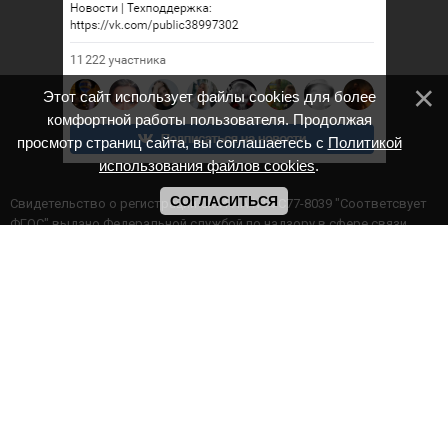
Этот сайт использует файлы cookies для более
комфортной работы пользователя. Продолжая
просмотр страниц сайта, вы соглашаетесь с
Политикой
использования файлов cookies
.
СОГЛАСИТЬСЯ
Cвидетельство о регистрации СМИ ИА № ФС77-8039 "Соответсвует
ФГОС" выдано Федеральной службой по надзору в сфере связи,
информационных технологий и массовых коммуникаций.
Мероприятия проводятся в соответствии с ч.2 ст.77 Федерального
Закона Российской Федерации “Об образовании в Российской
Федерации” №273-ф3 от 29.12.2012 г. Министерство образования и
науки РФ www.минобрнауки.рф г. Москва
ИП Прасолова Ж.Ф. | ОГРН: 324890000000747
Этот сайт использует файлы cookies для более комфортной работы