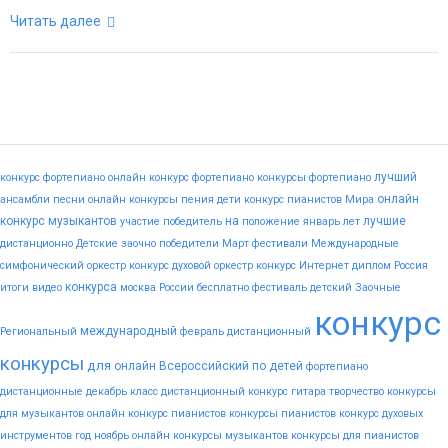
Читать далее
лучший
конкурс фортепиано
онлайн конкурс фортепиано
конкурсы фортепиано
онлайн
ансамбли
песни
онлайн конкурсы пения
дети
конкурс пианистов
Мира
конкурс музыкантов
на
лучшие
участие
победитель
положение
январь
лет
дистанционно
Детские
заочно
победители
Март
фестивали
Международные
симфонический оркестр конкурс
духовой оркестр конкурс
Интернет
диплом
Россия
конкурса
итоги
видео
москва
России
бесплатно
фестиваль
детский
Заочные
конкурс
международный
Региональный
февраль
дистанционный
конкурсы
для
онлайн
Всероссийский
по
детей
фортепиано
дистанционные
декабрь
класс
дистанционный конкурс гитара
творчество
конкурсы
для музыкантов
онлайн конкурс пианистов
конкурсы пианистов
конкурс духовых
инструментов
год
ноябрь
онлайн конкурсы музыкантов
конкурсы для пианистов