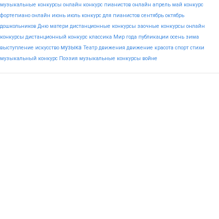
музыкальные конкурсы онлайн
конкурс пианистов онлайн
апрель
май
конкурс
фортепиано онлайн
июнь
июль
конкурс для пианистов
сентябрь
октябрь
дошкольников
Дню
матери
дистанционные конкурсы
заочные конкурсы
онлайн
конкурсы
дистанционный конкурс
классика
Мир
года
публикации
осень
зима
музыка
выступление
искусство
Театр
движения
движение
красота
спорт
стихи
музыкальный конкурс
Поэзия
музыкальные конкурсы
войне