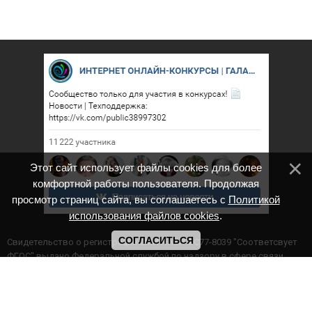
Этот сайт использует файлы cookies для более
комфортной работы пользователя. Продолжая
просмотр страниц сайта, вы соглашаетесь с
Политикой
использования файлов cookies
.
СОГЛАСИТЬСЯ
Cвидетельство о регистрации СМИ ИА № ФС77-8039 "Соответсвует
ФГОС" выдано Федеральной службой по надзору в сфере связи,
информационных технологий и массовых коммуникаций.
Мероприятия проводятся в соответствии с ч.2 ст.77 Федерального
Закона Российской Федерации “Об образовании в Российской
Федерации” №273-ф3 от 29.12.2012 г. Министерство образования и