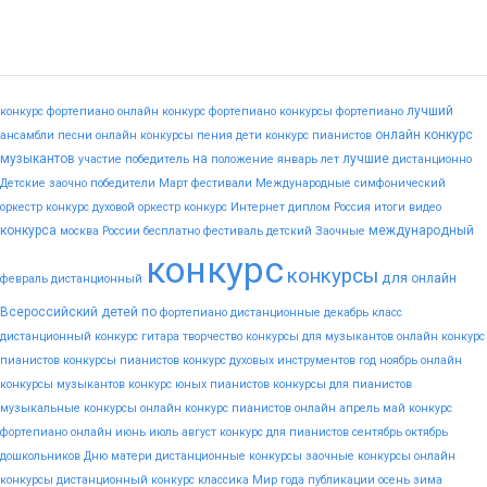
лучший
конкурс фортепиано
онлайн конкурс фортепиано
конкурсы фортепиано
онлайн конкурс
ансамбли
песни
онлайн конкурсы пения
дети
конкурс пианистов
музыкантов
на
лучшие
участие
победитель
положение
январь
лет
дистанционно
Детские
заочно
победители
Март
фестивали
Международные
симфонический
оркестр конкурс
духовой оркестр конкурс
Интернет
диплом
Россия
итоги
видео
конкурса
международный
москва
России
бесплатно
фестиваль
детский
Заочные
конкурс
конкурсы
для
онлайн
февраль
дистанционный
Всероссийский
детей
по
фортепиано
дистанционные
декабрь
класс
дистанционный конкурс гитара
творчество
конкурсы для музыкантов
онлайн конкурс
пианистов
конкурсы пианистов
конкурс духовых инструментов
год
ноябрь
онлайн
конкурсы музыкантов
конкурс юных пианистов
конкурсы для пианистов
музыкальные конкурсы онлайн
конкурс пианистов онлайн
апрель
май
конкурс
фортепиано онлайн
июнь
июль
август
конкурс для пианистов
сентябрь
октябрь
дошкольников
Дню
матери
дистанционные конкурсы
заочные конкурсы
онлайн
конкурсы
дистанционный конкурс
классика
Мир
года
публикации
осень
зима