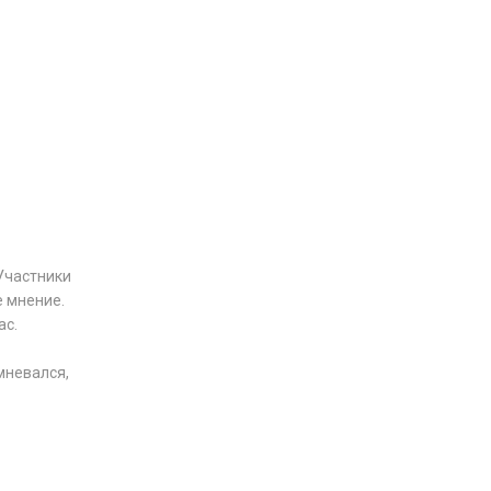
Участники
е мнение.
ас.
мневался,