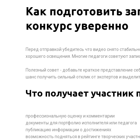
Как подготовить за
конкурс уверенно
Перед отправкой убедитесь что видео снято стабильно
хорошего освещения. Многие педагоги советуют записы
Полезный совет - добавьте краткое представление се
шанс получить сильный отклик от экспертов и выделит
Что получает участник 
профессиональную оценку и комментарии
документы для портфолио исполнителя или педагога
публикацию информации о достижениях
возможность подняться в рейтинге творческих участ