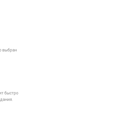
р выбран
ит быстро
идания.
: