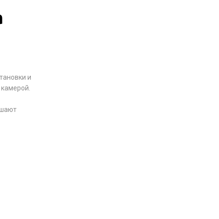
а
становки и
 камерой.
ышают