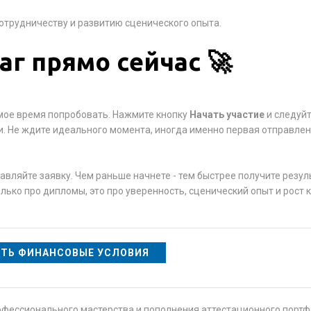
сотрудничеству и развитию сценического опыта.
г прямо сейчас 🚀
самое время попробовать. Нажмите кнопку
Начать участие
и следуй
и. Не ждите идеального момента, иногда именно первая отправле
вляйте заявку. Чем раньше начнете - тем быстрее получите резул
только про дипломы, это про уверенность, сценический опыт и рост
ТЬ ФИНАНСОВЫЕ УСЛОВИЯ
офессионального мастерства и пополнения аттестационного порт