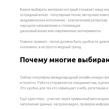
Важно выбирать материал который отражает вашу ин
эстрадный вокал - популярные песни, авторские комп
академическое исполнение - классический репертуар
народное направление и стилизация
джазовый вокал или современные эксперименты
Главное правило - песня должна быть удобна по диап
осознанно, а не просто модный тренд.
Почему многие выбира
Сейчас популярны международный онлайн конкурс вок
и понятно. Работа отправляется специалистам, оценк
Это удобно для тех кто совмещает учебу, репетиции и
Еще один плюс - участие через привычный мессенджер
заполнение данных, загрузка видео, проверка информ