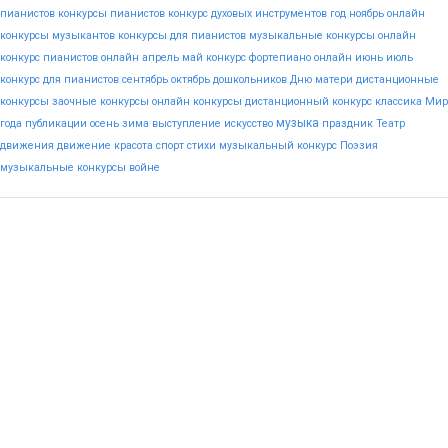
пианистов
конкурсы пианистов
конкурс духовых инструментов
год
ноябрь
онлайн
конкурсы музыкантов
конкурсы для пианистов
музыкальные конкурсы онлайн
конкурс пианистов онлайн
апрель
май
конкурс фортепиано онлайн
июнь
июль
конкурс для пианистов
сентябрь
октябрь
дошкольников
Дню
матери
дистанционные
конкурсы
заочные конкурсы
онлайн конкурсы
дистанционный конкурс
классика
Мир
музыка
года
публикации
осень
зима
выступление
искусство
праздник
Театр
движения
движение
красота
спорт
стихи
музыкальный конкурс
Поэзия
музыкальные конкурсы
войне