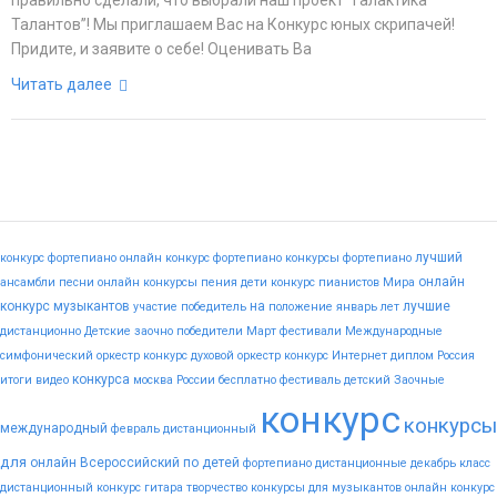
правильно сделали, что выбрали наш проект “Галактика
Талантов”! Мы приглашаем Вас на Конкурс юных скрипачей!
Придите, и заявите о себе! Оценивать Ва
Читать далее
лучший
конкурс фортепиано
онлайн конкурс фортепиано
конкурсы фортепиано
онлайн
ансамбли
песни
онлайн конкурсы пения
дети
конкурс пианистов
Мира
конкурс музыкантов
на
лучшие
участие
победитель
положение
январь
лет
дистанционно
Детские
заочно
победители
Март
фестивали
Международные
симфонический оркестр конкурс
духовой оркестр конкурс
Интернет
диплом
Россия
конкурса
итоги
видео
москва
России
бесплатно
фестиваль
детский
Заочные
конкурс
конкурсы
международный
февраль
дистанционный
для
онлайн
Всероссийский
по
детей
фортепиано
дистанционные
декабрь
класс
дистанционный конкурс гитара
творчество
конкурсы для музыкантов
онлайн конкурс