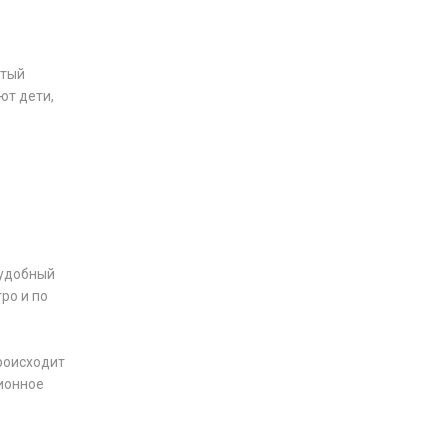
ытый
ют дети,
 удобный
ро и по
роисходит
ционное