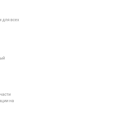
 для всех
дый
 части
ации на