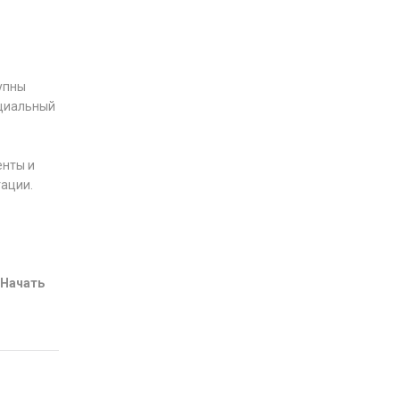
тупны
ициальный
енты и
тации.
Начать