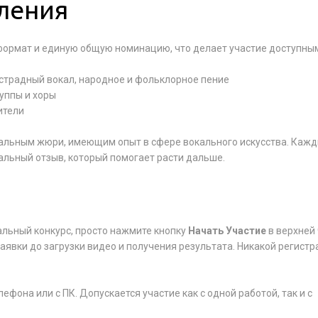
ления
ормат и единую общую номинацию, что делает участие доступным
эстрадный вокал, народное и фольклорное пение
руппы и хоры
ители
альным жюри, имеющим опыт в сфере вокального искусства. Каж
альный отзыв, который помогает расти дальше.
альный конкурс, просто нажмите кнопку
Начать Участие
в верхней
аявки до загрузки видео и получения результата. Никакой регистр
фона или с ПК. Допускается участие как с одной работой, так и с