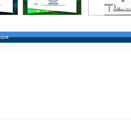
одов: