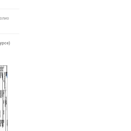
фолио
урсе)