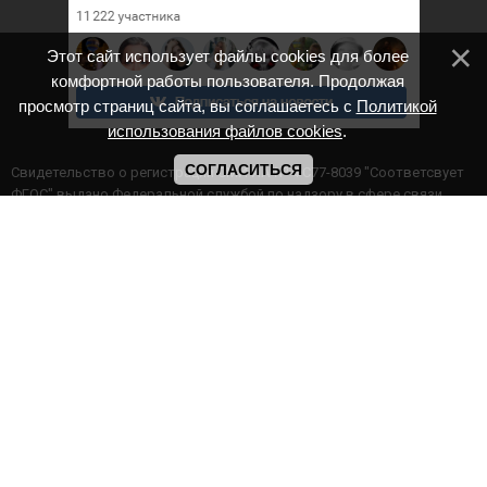
Этот сайт использует файлы cookies для более
комфортной работы пользователя. Продолжая
просмотр страниц сайта, вы соглашаетесь с
Политикой
использования файлов cookies
.
СОГЛАСИТЬСЯ
Cвидетельство о регистрации СМИ ИА № ФС77-8039 "Соответсвует
ФГОС" выдано Федеральной службой по надзору в сфере связи,
информационных технологий и массовых коммуникаций.
Мероприятия проводятся в соответствии с ч.2 ст.77 Федерального
Закона Российской Федерации “Об образовании в Российской
Федерации” №273-ф3 от 29.12.2012 г. Министерство образования и
науки РФ www.минобрнауки.рф г. Москва
ИП Прасолова Ж.Ф. | ОГРН: 324890000000747
Этот сайт использует файлы cookies для более комфортной работы
пользователя. Продолжая просмотр страниц сайта, вы
соглашаетесь с
Политикой использования файлов cookies
,
Политика обработки персональных данных
,
Политикой