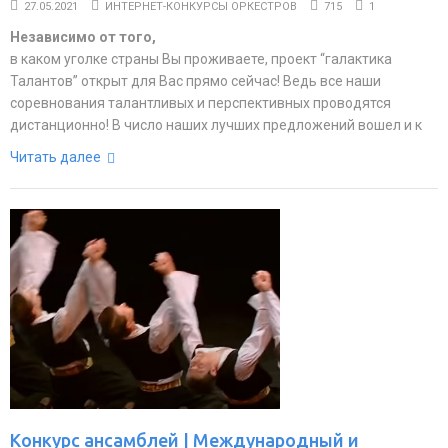
27.05.2021
ИНТЕРНЕТ-КОНКУРСЫ ОРКЕСТРОВ
715
1
Независимо от того,
в каком уголке страны Вы проживаете, проект “галактика
Талантов” открыт для Вас прямо сейчас! Ведь все наши
соревнования талантливых и перспективных проводятся
дистанционно! В число наших лучших предложений вошел и к
Читать далее
Конкурс ансамблей | Международный и