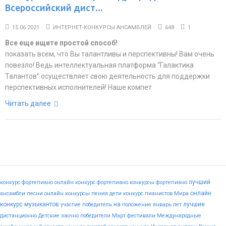
Всероссийский дист...
15.06.2021
ИНТЕРНЕТ-КОНКУРСЫ АНСАМБЛЕЙ
648
1
Все еще ищите простой способ!
показать всем, что Вы талантливы и перспективны! Вам очень
повезло! Ведь интеллектуальная платформа “Галактика
Талантов” осуществляет свою деятельность для поддержки
перспективных исполнителей! Наше компет
Читать далее
лучший
конкурс фортепиано
онлайн конкурс фортепиано
конкурсы фортепиано
онлайн
ансамбли
песни
онлайн конкурсы пения
дети
конкурс пианистов
Мира
конкурс музыкантов
на
лучшие
участие
победитель
положение
январь
лет
дистанционно
Детские
заочно
победители
Март
фестивали
Международные