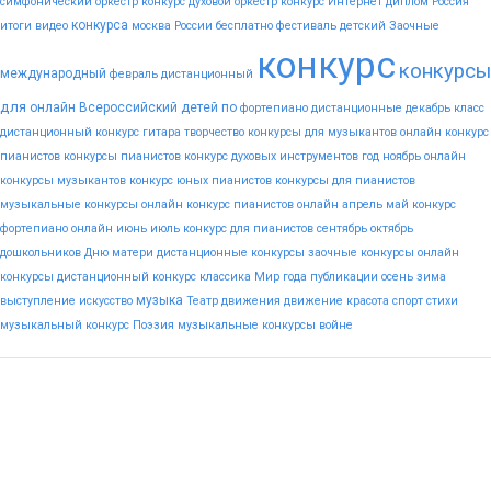
симфонический оркестр конкурс
духовой оркестр конкурс
Интернет
диплом
Россия
конкурса
итоги
видео
москва
России
бесплатно
фестиваль
детский
Заочные
конкурс
конкурсы
международный
февраль
дистанционный
для
онлайн
Всероссийский
детей
по
фортепиано
дистанционные
декабрь
класс
дистанционный конкурс гитара
творчество
конкурсы для музыкантов
онлайн конкурс
пианистов
конкурсы пианистов
конкурс духовых инструментов
год
ноябрь
онлайн
конкурсы музыкантов
конкурс юных пианистов
конкурсы для пианистов
музыкальные конкурсы онлайн
конкурс пианистов онлайн
апрель
май
конкурс
фортепиано онлайн
июнь
июль
конкурс для пианистов
сентябрь
октябрь
дошкольников
Дню
матери
дистанционные конкурсы
заочные конкурсы
онлайн
конкурсы
дистанционный конкурс
классика
Мир
года
публикации
осень
зима
музыка
выступление
искусство
Театр
движения
движение
красота
спорт
стихи
музыкальный конкурс
Поэзия
музыкальные конкурсы
войне