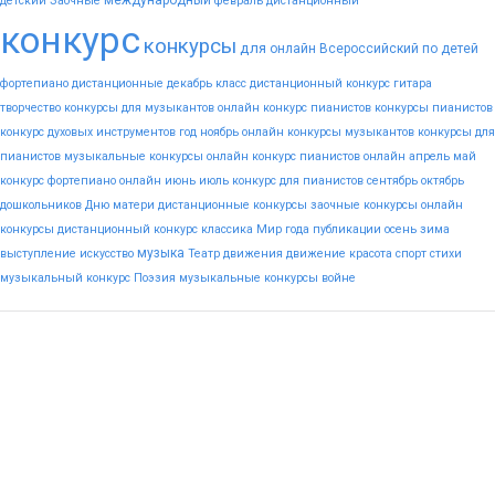
международный
детский
Заочные
февраль
дистанционный
конкурс
конкурсы
для
онлайн
Всероссийский
по
детей
фортепиано
дистанционные
декабрь
класс
дистанционный конкурс гитара
творчество
конкурсы для музыкантов
онлайн конкурс пианистов
конкурсы пианистов
конкурс духовых инструментов
год
ноябрь
онлайн конкурсы музыкантов
конкурсы для
пианистов
музыкальные конкурсы онлайн
конкурс пианистов онлайн
апрель
май
конкурс фортепиано онлайн
июнь
июль
конкурс для пианистов
сентябрь
октябрь
дошкольников
Дню
матери
дистанционные конкурсы
заочные конкурсы
онлайн
конкурсы
дистанционный конкурс
классика
Мир
года
публикации
осень
зима
музыка
выступление
искусство
Театр
движения
движение
красота
спорт
стихи
музыкальный конкурс
Поэзия
музыкальные конкурсы
войне