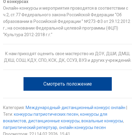
О конкурсах
Онлайн-конкурсы и мероприятия проводятся в соответствии с
ч.2, ст.77 Федерального закона Российской Федерации “Об
образовании в Российской Федерации ” №273-Ф3 от 29.12.2012
г.; на основании Федеральной целевой программы (ФЦП)
"Культура 2012-2018 г.г."
К нам приходят оценить свое мастерство из ДОУ, ДШИ, ДМШ,
ДХШ, СОШ, КДУ, СПО, КСК, ДК, ССУЗ, ВУЗ и других учреждений.
Смотреть положение
Категория
:
Международный-дистанционный конкурс онлайн
|
Теги
:
конкурсы патриотических песен
,
конкурсы для
вокалистов
,
дистанционные конкурсы
,
вокальные конкурсы
,
патриотический репертуар
,
онлайн конкурсы песен
Просмотров
:
22
| 14.02.2026, 15:41