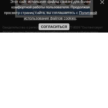
Этот сайт использует файлы cookies для более
комфортной работы пользователя. Продолжая
просмотр страниц сайта, вы соглашаетесь с
Политикой
использования файлов cookies
.
СОГЛАСИТЬСЯ
Cвидетельство о регистрации СМИ ИА № ФС77-8039 "Соответсвует
ФГОС" выдано Федеральной службой по надзору в сфере связи,
информационных технологий и массовых коммуникаций.
Мероприятия проводятся в соответствии с ч.2 ст.77 Федерального
Закона Российской Федерации “Об образовании в Российской
Федерации” №273-ф3 от 29.12.2012 г. Министерство образования и
науки РФ www.минобрнауки.рф г. Москва
ИП Прасолова Ж.Ф. | ОГРН: 324890000000747
Этот сайт использует файлы cookies для более комфортной работы
пользователя. Продолжая просмотр страниц сайта, вы
соглашаетесь с
Политикой использования файлов cookies
,
Политика обработки персональных данных
,
Политикой
конфиденциальности
.
|
Архив онлайн конкурсов
|
Галерея дистанционных конкурсов