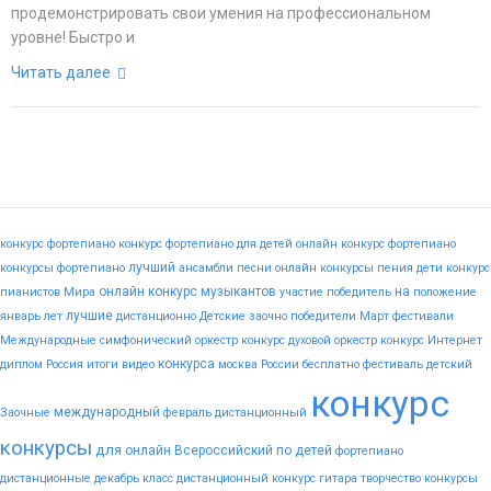
продемонстрировать свои умения на профессиональном
уровне! Быстро и
Читать далее
конкурс фортепиано
конкурс фортепиано для детей
онлайн конкурс фортепиано
лучший
конкурсы фортепиано
ансамбли
песни
онлайн конкурсы пения
дети
конкурс
онлайн конкурс музыкантов
на
пианистов
Мира
участие
победитель
положение
лучшие
январь
лет
дистанционно
Детские
заочно
победители
Март
фестивали
Международные
симфонический оркестр конкурс
духовой оркестр конкурс
Интернет
конкурса
диплом
Россия
итоги
видео
москва
России
бесплатно
фестиваль
детский
конкурс
международный
Заочные
февраль
дистанционный
конкурсы
для
онлайн
Всероссийский
по
детей
фортепиано
дистанционные
декабрь
класс
дистанционный конкурс гитара
творчество
конкурсы