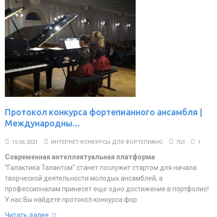
Протокол конкурса фортепианного ансамбля |
Международны...
15.06.2021
ИНТЕРНЕТ-КОНКУРСЫ ДЛЯ ФОРТЕПИАНО
703
1
Современная интеллектуальная платформа
“Галактика Талантом” станет послужит стартом для начала
творческой деятельности молодых ансамблей, а
профессионалам принесет еще одно достижение в портфолио!
У нас Вы найдете протокол конкурса фор
Читать далее