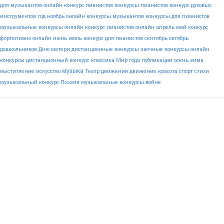
для музыкантов
онлайн конкурс пианистов
конкурсы пианистов
конкурс духовых
инструментов
год
ноябрь
онлайн конкурсы музыкантов
конкурсы для пианистов
музыкальные конкурсы онлайн
конкурс пианистов онлайн
апрель
май
конкурс
фортепиано онлайн
июнь
июль
конкурс для пианистов
сентябрь
октябрь
дошкольников
Дню
матери
дистанционные конкурсы
заочные конкурсы
онлайн
конкурсы
дистанционный конкурс
классика
Мир
года
публикации
осень
зима
музыка
выступление
искусство
Театр
движения
движение
красота
спорт
стихи
музыкальный конкурс
Поэзия
музыкальные конкурсы
войне