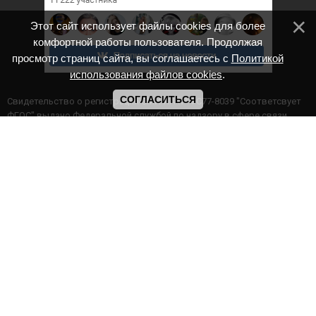
Этот сайт использует файлы cookies для более
комфортной работы пользователя. Продолжая
просмотр страниц сайта, вы соглашаетесь с
Политикой
использования файлов cookies
.
СОГЛАСИТЬСЯ
Cвидетельство о регистрации СМИ ИА № ФС77-8039 "Соответсвует
ФГОС" выдано Федеральной службой по надзору в сфере связи,
информационных технологий и массовых коммуникаций.
Мероприятия проводятся в соответствии с ч.2 ст.77 Федерального
Закона Российской Федерации “Об образовании в Российской
Федерации” №273-ф3 от 29.12.2012 г. Министерство образования и
науки РФ www.минобрнауки.рф г. Москва
ИП Прасолова Ж.Ф. | ОГРН: 324890000000747
Этот сайт использует файлы cookies для более комфортной работы
пользователя. Продолжая просмотр страниц сайта, вы
соглашаетесь с
Политикой использования файлов cookies
,
Политика обработки персональных данных
,
Политикой