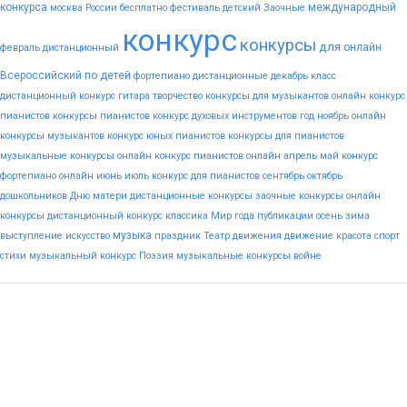
конкурса
международный
москва
России
бесплатно
фестиваль
детский
Заочные
конкурс
конкурсы
для
онлайн
февраль
дистанционный
Всероссийский
по
детей
фортепиано
дистанционные
декабрь
класс
дистанционный конкурс гитара
творчество
конкурсы для музыкантов
онлайн конкурс
пианистов
конкурсы пианистов
конкурс духовых инструментов
год
ноябрь
онлайн
конкурсы музыкантов
конкурс юных пианистов
конкурсы для пианистов
музыкальные конкурсы онлайн
конкурс пианистов онлайн
апрель
май
конкурс
фортепиано онлайн
июнь
июль
конкурс для пианистов
сентябрь
октябрь
дошкольников
Дню
матери
дистанционные конкурсы
заочные конкурсы
онлайн
конкурсы
дистанционный конкурс
классика
Мир
года
публикации
осень
зима
музыка
выступление
искусство
праздник
Театр
движения
движение
красота
спорт
стихи
музыкальный конкурс
Поэзия
музыкальные конкурсы
войне