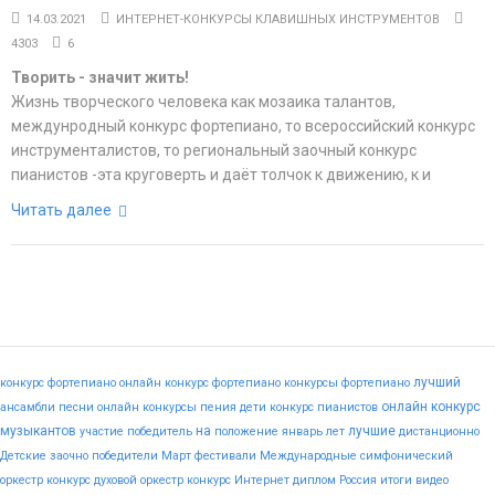
14.03.2021
ИНТЕРНЕТ-КОНКУРСЫ КЛАВИШНЫХ ИНСТРУМЕНТОВ
4303
6
Творить - значит жить!
Жизнь творческого человека как мозаика талантов,
междунродный конкурс фортепиано, то всероссийский конкурс
инструменталистов, то региональный заочный конкурс
пианистов -эта круговерть и даёт толчок к движению, к и
Читать далее
лучший
конкурс фортепиано
онлайн конкурс фортепиано
конкурсы фортепиано
онлайн конкурс
ансамбли
песни
онлайн конкурсы пения
дети
конкурс пианистов
музыкантов
на
лучшие
участие
победитель
положение
январь
лет
дистанционно
Детские
заочно
победители
Март
фестивали
Международные
симфонический
оркестр конкурс
духовой оркестр конкурс
Интернет
диплом
Россия
итоги
видео