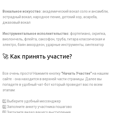
Вокальное искусство:
академический вокал соло и ансамбли,
эстрадный вокал, народное пение, детский хор, acapella,
джазовый вокал
Инструментальное исполнительство:
фортепиано, скрипка,
виолончель, флейта, саксофон, труба, гитара классическая и
электро, баян аккордеон, ударные инструменты, синтезатор
🚀 Как принять участие?
Все очень просто! Нажмите кнопку
"Начать Участие"
на нашем
сайте - она находится в верхней части страницы. Далее вы
попадете в удобный чат-бот который проведет вас по всем
этапам:
1️⃣ Выберите удобный мессенджер
2️⃣ Заполните анкету участника пошагово
3️⃣ Загрузите видео вашего выступления