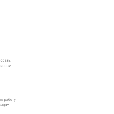
ыбрать,
длинные
ть работу
видят