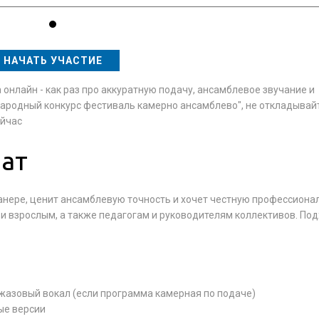
НАЧАТЬ УЧАСТИЕ
онлайн - как раз про аккуратную подачу, ансамблевое звучание и
народный конкурс фестиваль камерно ансамблево", не откладывайт
ейчас
ат
 манере, ценит ансамблевую точность и хочет честную профессион
 и взрослым, а также педагогам и руководителям коллективов. По
джазовый вокал (если программа камерная по подаче)
ые версии