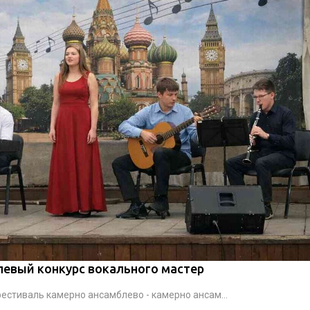
левый конкурс вокального мастер
стиваль камерно ансамблево - камерно ансам...