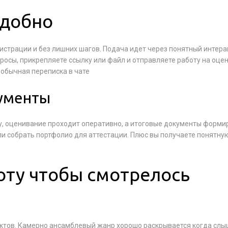
удобно
истрации и без лишних шагов. Подача идет через понятный интер
осы, прикрепляете ссылку или файл и отправляете работу на оцен
 обычная переписка в чате
кументы
му, оценивание проходит оперативно, а итоговые документы форми
ли собрать портфолио для аттестации. Плюс вы получаете понятну
оту чтобы смотрелось
ектов. Камерно ансамблевый жанр хорошо раскрывается когда сл