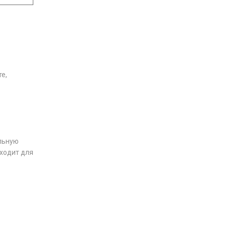
е,
альную
дходит для