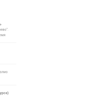
ь
ево".
ремя
фолио
урсе)