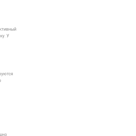
активный
ку. У
руются
ю
ышно