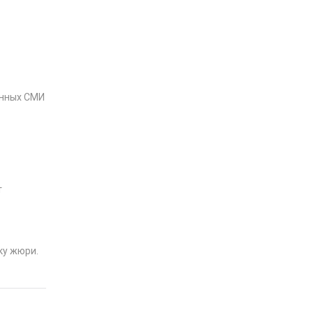
онных СМИ
т
ку жюри.