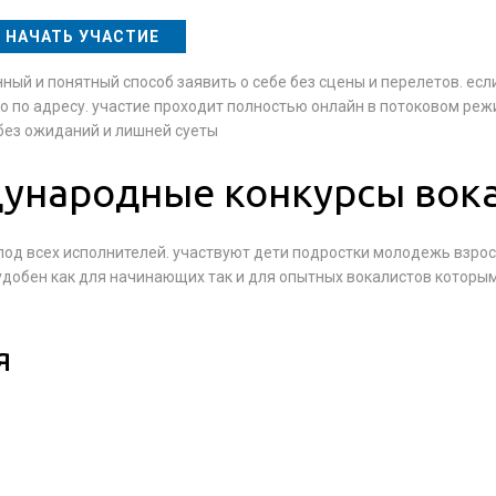
НАЧАТЬ УЧАСТИЕ
ый и понятный способ заявить о себе без сцены и перелетов. есл
но по адресу. участие проходит полностью онлайн в потоковом ре
 без ожиданий и лишней суеты
ународные конкурсы вок
д всех исполнителей. участвуют дети подростки молодежь взрос
удобен как для начинающих так и для опытных вокалистов которы
я