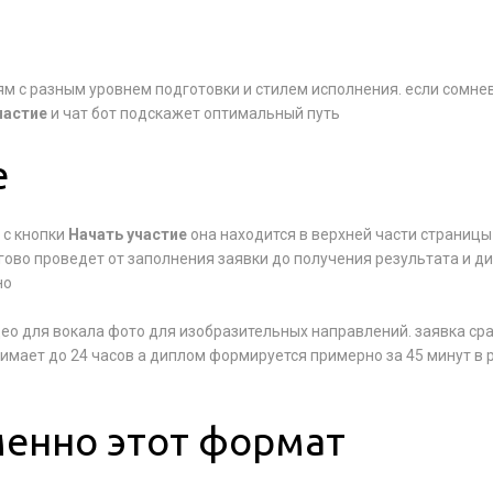
м с разным уровнем подготовки и стилем исполнения. если сомне
частие
и чат бот подскажет оптимальный путь
е
 с кнопки
Начать участие
она находится в верхней части страницы
гово проведет от заполнения заявки до получения результата и д
но
део для вокала фото для изобразительных направлений. заявка ср
имает до 24 часов а диплом формируется примерно за 45 минут в 
енно этот формат