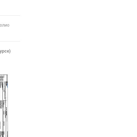
фолио
урсе)