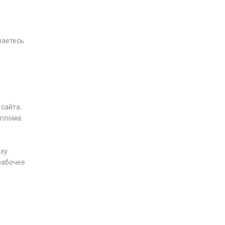
ваетесь
 сайта.
иплома.
азу
рабочее