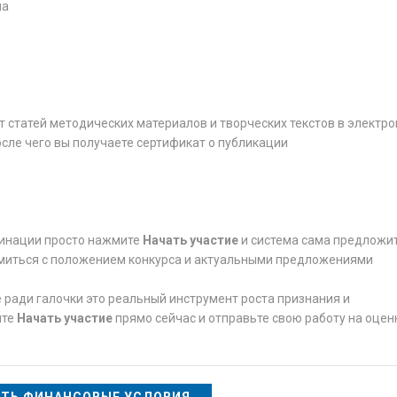
ма
 статей методических материалов и творческих текстов в электр
осле чего вы получаете сертификат о публикации
минации просто нажмите
Начать участие
и система сама предложи
омиться с положением конкурса и актуальными предложениями
 ради галочки это реальный инструмент роста признания и
ите
Начать участие
прямо сейчас и отправьте свою работу на оцен