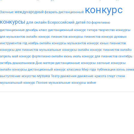
конкурс
международный
Заочные
февраль
дистанционный
конкурсы
для
онлайн
Всероссийский
детей
по
фортепиано
дистанционные
декабрь
класс
дистанционный конкурс гитара
творчество
конкурсы
для музыкантов
онлайн конкурс пианистов
конкурсы пианистов
конкурс духовых
инструментов
год
ноябрь
онлайн конкурсы музыкантов
конкурс юных пианистов
конкурсы для пианистов
музыкальные конкурсы онлайн
конкурс пианистов онлайн
апрель
май
конкурс фортепиано онлайн
июнь
июль
конкурс для пианистов
сентябрь
октябрь
дошкольников
Дню
матери
дистанционные конкурсы
заочные конкурсы
онлайн конкурсы
дистанционный конкурс
классика
Мир
года
публикации
осень
зима
музыка
выступление
искусство
Театр
движения
движение
красота
спорт
стихи
музыкальный конкурс
Поэзия
музыкальные конкурсы
войне