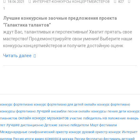
18.06.2021
ИНТЕРНЕТ-КОНКУРСЫ КОНЦЕРТМЕЙСТЕРОВ
827
1
Лучшие конкурсные заочные предложения проекта
“Галактика талантов”
ждут Вас, талантливых и перспективных! Хватит прятать свое
мастерство! Продемонстрируйте свои умения! Выберите наши
конкурсы концертмейстеров и получите достойную оценк
Читать далее
конкурс фортепиано
конкурс фортепиано для детей
онлайн конкурс фортепиано
лучший
конкурсы фортепиано
ансамбли
песни
онлайн конкурсы пения
дети
конкурс
онлайн конкурс музыкантов
на
пианистов
участие
победитель
положение
январь
лучшие
лет
дистанционно
Детские
заочно
победители
Март
фестивали
Международные
симфонический оркестр конкурс
духовой оркестр конкурс
Интернет
конкурса
диплом
Россия
итоги
видео
москва
России
бесплатно
фестиваль
детский