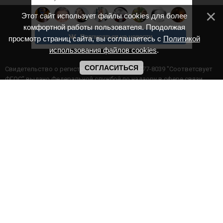
Этот сайт использует файлы cookies для более
комфортной работы пользователя. Продолжая
просмотр страниц сайта, вы соглашаетесь с
Политикой
использования файлов cookies
.
СОГЛАСИТЬСЯ
Cвидетельство о регистрации СМИ ИА № ФС77-8039 "Соответсвует
ФГОС" выдано Федеральной службой по надзору в сфере связи,
информационных технологий и массовых коммуникаций.
Мероприятия проводятся в соответствии с ч.2 ст.77 Федерального
Закона Российской Федерации “Об образовании в Российской
Федерации” №273-ф3 от 29.12.2012 г. Министерство образования и
науки РФ www.минобрнауки.рф г. Москва
ИП Прасолова Ж.Ф. | ОГРН: 324890000000747
Этот сайт использует файлы cookies для более комфортной работы
пользователя. Продолжая просмотр страниц сайта, вы
соглашаетесь с
Политикой использования файлов cookies
,
Политика обработки персональных данных
,
Политикой
конфиденциальности
.