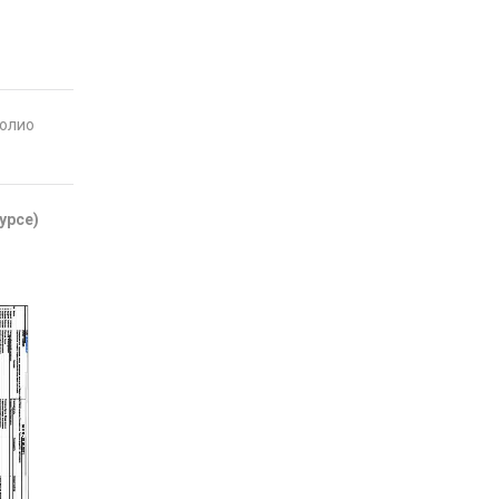
фолио
урсе)