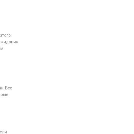
этого.
 ожидания
ям
н. Все
орые
тели