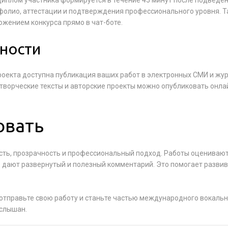
 диплом участника формируется в течение 45 минут после подведе
тфолио, аттестации и подтверждения профессионального уровня. 
жением конкурса прямо в чат-боте.
ности
 проекта доступна публикация ваших работ в электронных СМИ и жу
 творческие тексты и авторские проекты можно опубликовать онла
овать
сть, прозрачность и профессиональный подход. Работы оцениваю
е дают развернутый и полезный комментарий. Это помогает развив
 отправьте свою работу и станьте частью международного вокаль
услышан.