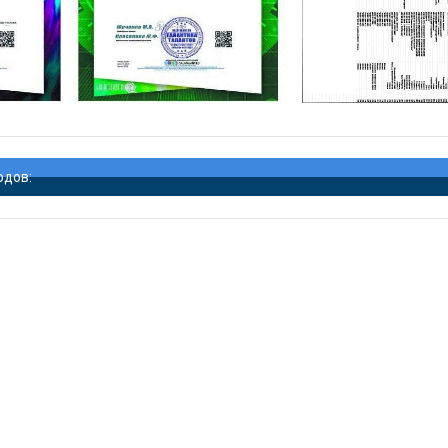
одов: