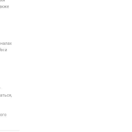
ния
Также
рналах
йн и
т
аться,
ного