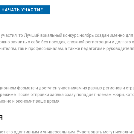
НАЧАТЬ УЧАСТИЕ
участия, то Лучший вокальный конкурс ноябрь создан именно для 
жно заявить о себе без поездок, сложной регистрации и долгого
ителям, так и профессионалам, а также педагогам и руководител
ионном формате и доступен участникам из разных регионов и стра
 режиме. После отправки заявка сразу попадает членам жюри, кот
еменно и экономит ваше время.
я
ает его адаптивным и универсальным. Участвовать могут исполни