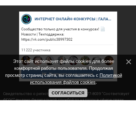
Этот сайт использует файлы cookies для более
комфортной работы пользователя. Продолжая
просмотр страниц сайта, вы соглашаетесь с
Политикой
использования файлов cookies
.
СОГЛАСИТЬСЯ
Cвидетельство о регистрации СМИ ИА № ФС77-8039 "Соответсвует
ФГОС" выдано Федеральной службой по надзору в сфере связи,
информационных технологий и массовых коммуникаций.
Мероприятия проводятся в соответствии с ч.2 ст.77 Федерального
Закона Российской Федерации “Об образовании в Российской
Федерации” №273-ф3 от 29.12.2012 г. Министерство образования и
науки РФ www.минобрнауки.рф г. Москва