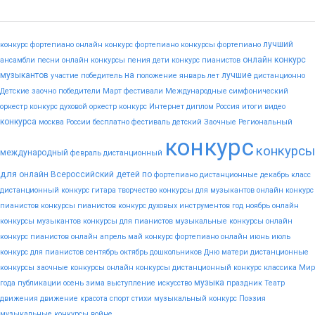
лучший
конкурс фортепиано
онлайн конкурс фортепиано
конкурсы фортепиано
онлайн конкурс
ансамбли
песни
онлайн конкурсы пения
дети
конкурс пианистов
музыкантов
на
лучшие
участие
победитель
положение
январь
лет
дистанционно
Детские
заочно
победители
Март
фестивали
Международные
симфонический
оркестр конкурс
духовой оркестр конкурс
Интернет
диплом
Россия
итоги
видео
конкурса
москва
России
бесплатно
фестиваль
детский
Заочные
Региональный
конкурс
конкурсы
международный
февраль
дистанционный
для
онлайн
Всероссийский
детей
по
фортепиано
дистанционные
декабрь
класс
дистанционный конкурс гитара
творчество
конкурсы для музыкантов
онлайн конкурс
пианистов
конкурсы пианистов
конкурс духовых инструментов
год
ноябрь
онлайн
конкурсы музыкантов
конкурсы для пианистов
музыкальные конкурсы онлайн
конкурс пианистов онлайн
апрель
май
конкурс фортепиано онлайн
июнь
июль
конкурс для пианистов
сентябрь
октябрь
дошкольников
Дню
матери
дистанционные
конкурсы
заочные конкурсы
онлайн конкурсы
дистанционный конкурс
классика
Мир
музыка
года
публикации
осень
зима
выступление
искусство
праздник
Театр
движения
движение
красота
спорт
стихи
музыкальный конкурс
Поэзия
музыкальные конкурсы
войне