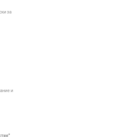
ски за
нание и
стие"