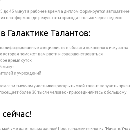
15 до 45 минут в рабочее время а диплом формируется автоматиче
угих платформах где результаты приходят только через неделю.
в Галактике Талантов:
квалифицированные специалисты в области вокального искусства
ю которая поможет вам расти и совершенствоваться
юбое время суток
45 минут
нителей и учреждений
 помогли тысячам участников раскрыть свой талант получить приз
посещает более 30 тысяч человек - присоединяйтесь к большому
 сейчас!
с май уже ждет ваших заявок! Просто нажмите кнопку
"Начать Уча