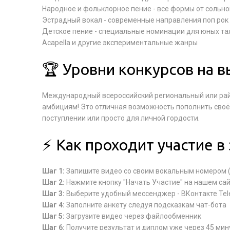
Народное и фольклорное пение - все формы от сольно
Эстрадный вокал - современные направления поп рок
Детское пение - специальные номинации для юных та
Acapella и другие экспериментальные жанры
🏆 Уровни конкурсов на в
Международный всероссийский региональный или райо
амбициям! Это отличная возможность пополнить своё
поступлении или просто для личной гордости.
⚡ Как проходит участие в
Шаг 1:
Запишите видео со своим вокальным номером 
Шаг 2:
Нажмите кнопку "Начать Участие" на нашем са
Шаг 3:
Выберите удобный мессенджер - ВКонтакте Te
Шаг 4:
Заполните анкету следуя подсказкам чат-бота
Шаг 5:
Загрузите видео через файлообменник
Шаг 6:
Получите результат и диплом уже через 45 мин