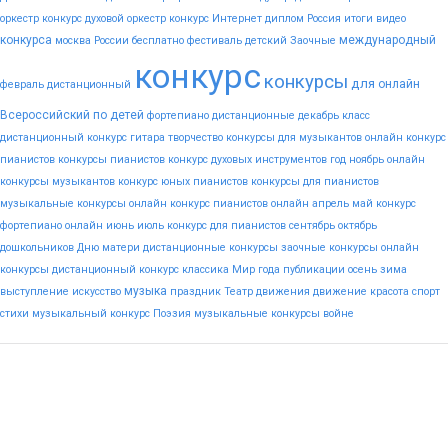
оркестр конкурс
духовой оркестр конкурс
Интернет
диплом
Россия
итоги
видео
конкурса
международный
москва
России
бесплатно
фестиваль
детский
Заочные
конкурс
конкурсы
для
онлайн
февраль
дистанционный
Всероссийский
по
детей
фортепиано
дистанционные
декабрь
класс
дистанционный конкурс гитара
творчество
конкурсы для музыкантов
онлайн конкурс
пианистов
конкурсы пианистов
конкурс духовых инструментов
год
ноябрь
онлайн
конкурсы музыкантов
конкурс юных пианистов
конкурсы для пианистов
музыкальные конкурсы онлайн
конкурс пианистов онлайн
апрель
май
конкурс
фортепиано онлайн
июнь
июль
конкурс для пианистов
сентябрь
октябрь
дошкольников
Дню
матери
дистанционные конкурсы
заочные конкурсы
онлайн
конкурсы
дистанционный конкурс
классика
Мир
года
публикации
осень
зима
музыка
выступление
искусство
праздник
Театр
движения
движение
красота
спорт
стихи
музыкальный конкурс
Поэзия
музыкальные конкурсы
войне