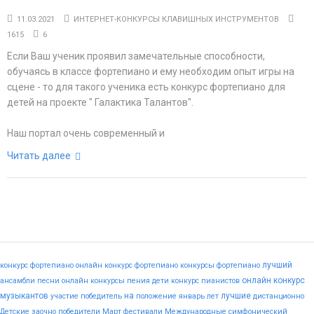
11.03.2021
ИНТЕРНЕТ-КОНКУРСЫ КЛАВИШНЫХ ИНСТРУМЕНТОВ
1615
6
Если Ваш ученик проявил замечательные способности,
обучаясь в классе фортепиано и ему необходим опыт игры на
сцене - то для такого ученика есть конкурс фортепиано для
детей на проекте " Галактика Талантов".
Наш портал очень современный и
Читать далее
лучший
конкурс фортепиано
онлайн конкурс фортепиано
конкурсы фортепиано
онлайн конкурс
ансамбли
песни
онлайн конкурсы пения
дети
конкурс пианистов
музыкантов
на
лучшие
участие
победитель
положение
январь
лет
дистанционно
Детские
заочно
победители
Март
фестивали
Международные
симфонический