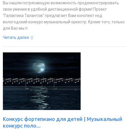
Вы нашли потрясающую возможность продемонстрировать
свои умения в удобной дистанционной форме! Проект
“Галактика Талантов” предлагает Вам конспект нод
вологодский конкурс музыкальный оркестр. Кроме того, только
для Вас мы п
Читать далее
Конкурс фортепиано для детей | Музыкальный
конкурс поло...