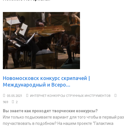
Новомосковск конкурс скрипачей |
Международный и Всеро...
05.05.2021
ИНТЕРНЕТ-КОНКУРСЫ СТРУННЫХ ИНСТРУМЕНТОВ
969
2
Вы знаете как проходят творческие конкурсы?
Или только подыскиваете вариант для того чтобы в первый раз
поучаствовать в подобном? На нашем проекте “Галактика