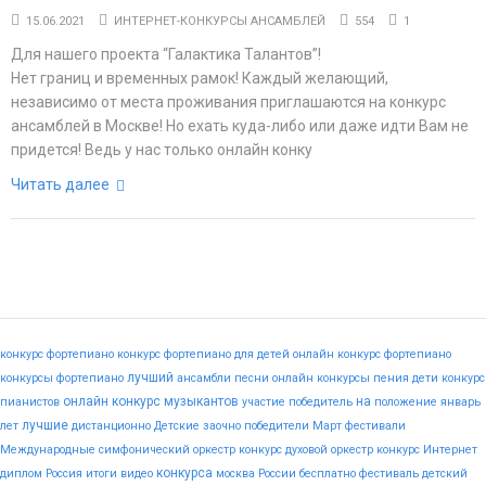
15.06.2021
ИНТЕРНЕТ-КОНКУРСЫ АНСАМБЛЕЙ
554
1
Для нашего проекта “Галактика Талантов”!
Нет границ и временных рамок! Каждый желающий,
независимо от места проживания приглашаются на конкурс
ансамблей в Москве! Но ехать куда-либо или даже идти Вам не
придется! Ведь у нас только онлайн конку
Читать далее
конкурс фортепиано
конкурс фортепиано для детей
онлайн конкурс фортепиано
лучший
конкурсы фортепиано
ансамбли
песни
онлайн конкурсы пения
дети
конкурс
онлайн конкурс музыкантов
на
пианистов
участие
победитель
положение
январь
лучшие
лет
дистанционно
Детские
заочно
победители
Март
фестивали
Международные
симфонический оркестр конкурс
духовой оркестр конкурс
Интернет
конкурса
диплом
Россия
итоги
видео
москва
России
бесплатно
фестиваль
детский