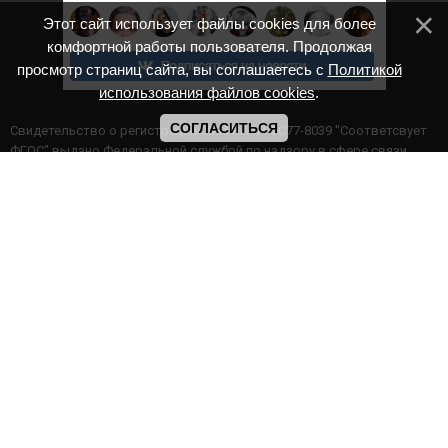
Этот сайт использует файлы cookies для более
комфортной работы пользователя. Продолжая
просмотр страниц сайта, вы соглашаетесь с
Политикой
использования файлов cookies
.
СОГЛАСИТЬСЯ
Cвидетельство о регистрации СМИ ИА № ФС77-8039 "Соответсвует
ФГОС" выдано Федеральной службой по надзору в сфере связи,
информационных технологий и массовых коммуникаций.
Мероприятия проводятся в соответствии с ч.2 ст.77 Федерального
Закона Российской Федерации “Об образовании в Российской
Федерации” №273-ф3 от 29.12.2012 г. Министерство образования и
науки РФ www.минобрнауки.рф г. Москва
ИП Прасолова Ж.Ф. | ОГРН: 324890000000747
Этот сайт использует файлы cookies для более комфортной работы
пользователя. Продолжая просмотр страниц сайта, вы
соглашаетесь с
Политикой использования файлов cookies
,
Политика обработки персональных данных
,
Политикой
конфиденциальности
.