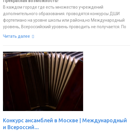
Прекрасная возможность!
В каждом городе где есть множество учреждений
дополнительного образования. проводятся конкурсы ДШИ
фортепиано на уровне школы или района,но Международный
уровень, Всероссийский уровень проводить не получается. По
Читать далее
Конкурс ансамблей в Москве | Международный
и Всероссий...