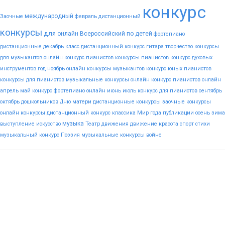
конкурс
международный
Заочные
февраль
дистанционный
конкурсы
для
онлайн
Всероссийский
по
детей
фортепиано
дистанционные
декабрь
класс
дистанционный конкурс гитара
творчество
конкурсы
для музыкантов
онлайн конкурс пианистов
конкурсы пианистов
конкурс духовых
инструментов
год
ноябрь
онлайн конкурсы музыкантов
конкурс юных пианистов
конкурсы для пианистов
музыкальные конкурсы онлайн
конкурс пианистов онлайн
апрель
май
конкурс фортепиано онлайн
июнь
июль
конкурс для пианистов
сентябрь
октябрь
дошкольников
Дню
матери
дистанционные конкурсы
заочные конкурсы
онлайн конкурсы
дистанционный конкурс
классика
Мир
года
публикации
осень
зима
музыка
выступление
искусство
Театр
движения
движение
красота
спорт
стихи
музыкальный конкурс
Поэзия
музыкальные конкурсы
войне