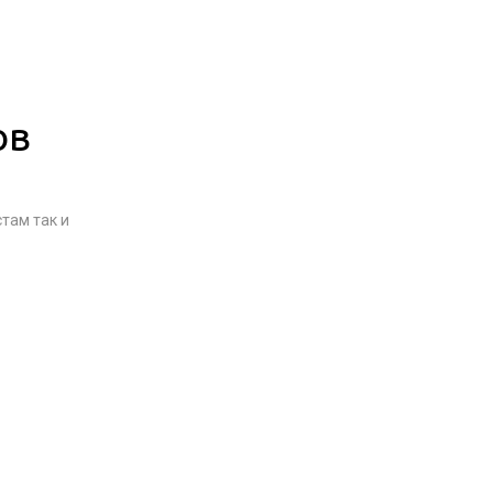
ов
там так и