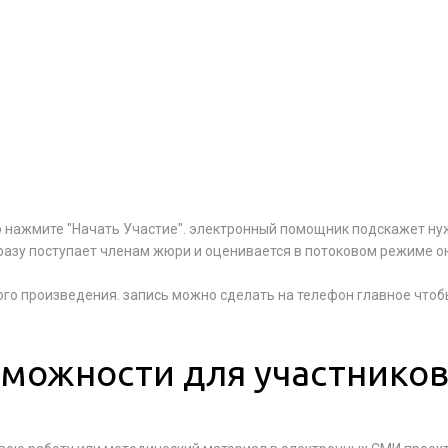
то нажмите "Начать Участие". электронный помощник подскажет ну
разу поступает членам жюри и оценивается в потоковом режиме о
ого произведения. запись можно сделать на телефон главное что
можности для участнико