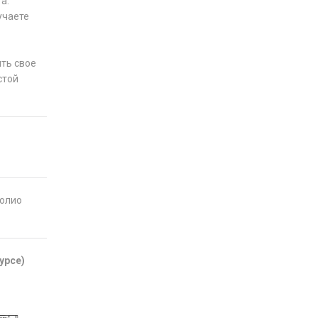
а.
учаете
ть свое
стой
фолио
урсе)