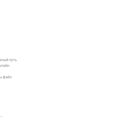
жный путь
нлайн.
бы файл
в