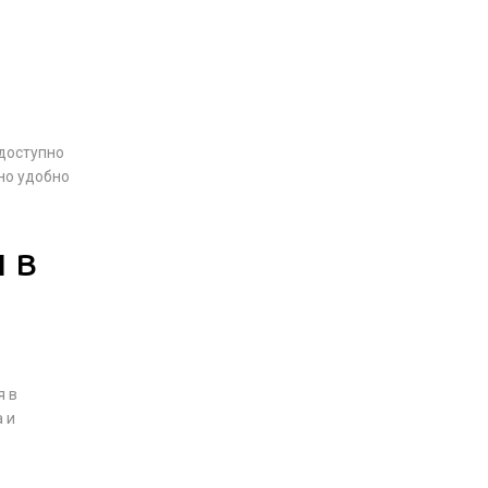
о
 доступно
но удобно
 в
я в
 и