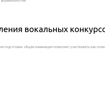
х формальностей
ления вокальных конкурс
ня подготовки. общая номинация позволяет участвовать как солис