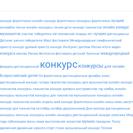
лучший
конкурс фортепиано
онлайн конкурс фортепиано
конкурсы фортепиано
онлайн конкурс
ансамбли
песни
онлайн конкурсы пения
дети
конкурс пианистов
музыкантов
на
лучшие
участие
победитель
положение
январь
лет
дистанционно
Детские
заочно
победители
Март
фестивали
Международные
симфонический
оркестр конкурс
духовой оркестр конкурс
Интернет
диплом
Россия
итоги
видео
конкурса
международный
москва
России
бесплатно
фестиваль
детский
Заочные
конкурс
конкурсы
для
онлайн
февраль
дистанционный
Всероссийский
детей
по
фортепиано
дистанционные
декабрь
класс
дистанционный конкурс гитара
творчество
конкурсы для музыкантов
онлайн конкурс
пианистов
конкурсы пианистов
конкурс духовых инструментов
год
ноябрь
онлайн
конкурсы музыкантов
конкурсы для пианистов
музыкальные конкурсы онлайн
конкурс пианистов онлайн
апрель
май
конкурс фортепиано онлайн
июнь
июль
август
конкурс для пианистов
сентябрь
октябрь
дошкольников
Дню
матери
дистанционные
конкурсы
заочные конкурсы
онлайн конкурсы
дистанционный конкурс
классика
Мир
музыка
года
публикации
осень
зима
выступление
искусство
праздник
Театр
движения
движение
красота
спорт
стихи
музыкальный конкурс
Поэзия