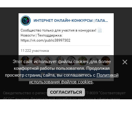
Этот сайт использует файлы cookies для более
комфортной работы пользователя. Продолжая
просмотр страниц сайта, вы соглашаетесь с
Политикой
использования файлов cookies
.
СОГЛАСИТЬСЯ
Cвидетельство о регистрации СМИ ИА № ФС77-8039 "Соответсвует
ФГОС" выдано Федеральной службой по надзору в сфере связи,
информационных технологий и массовых коммуникаций.
Мероприятия проводятся в соответствии с ч.2 ст.77 Федерального
Закона Российской Федерации “Об образовании в Российской
Федерации” №273-ф3 от 29.12.2012 г. Министерство образования и
науки РФ www.минобрнауки.рф г. Москва