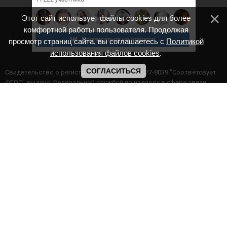
Этот сайт использует файлы cookies для более
комфортной работы пользователя. Продолжая
просмотр страниц сайта, вы соглашаетесь с
Политикой
использования файлов cookies
.
СОГЛАСИТЬСЯ
Cвидетельство о регистрации СМИ ИА № ФС77-8039 "Соответсвует
ФГОС" выдано Федеральной службой по надзору в сфере связи,
информационных технологий и массовых коммуникаций.
Мероприятия проводятся в соответствии с ч.2 ст.77 Федерального
Закона Российской Федерации “Об образовании в Российской
Федерации” №273-ф3 от 29.12.2012 г. Министерство образования и
науки РФ www.минобрнауки.рф г. Москва
ИП Прасолова Ж.Ф. | ОГРН: 324890000000747
Этот сайт использует файлы cookies для более комфортной работы
пользователя. Продолжая просмотр страниц сайта, вы
соглашаетесь с
Политикой использования файлов cookies
,
Политика обработки персональных данных
,
Политикой