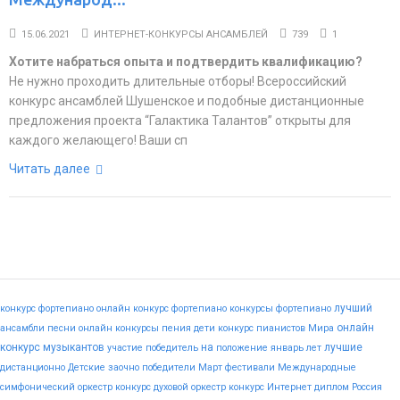
15.06.2021
ИНТЕРНЕТ-КОНКУРСЫ АНСАМБЛЕЙ
739
1
Хотите набраться опыта и подтвердить квалификацию?
Не нужно проходить длительные отборы! Всероссийский
конкурс ансамблей Шушенское и подобные дистанционные
предложения проекта “Галактика Талантов” открыты для
каждого желающего! Ваши сп
Читать далее
лучший
конкурс фортепиано
онлайн конкурс фортепиано
конкурсы фортепиано
онлайн
ансамбли
песни
онлайн конкурсы пения
дети
конкурс пианистов
Мира
конкурс музыкантов
на
лучшие
участие
победитель
положение
январь
лет
дистанционно
Детские
заочно
победители
Март
фестивали
Международные
симфонический оркестр конкурс
духовой оркестр конкурс
Интернет
диплом
Россия