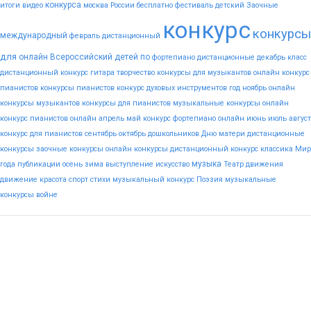
конкурса
итоги
видео
москва
России
бесплатно
фестиваль
детский
Заочные
конкурс
конкурсы
международный
февраль
дистанционный
для
онлайн
Всероссийский
детей
по
фортепиано
дистанционные
декабрь
класс
дистанционный конкурс гитара
творчество
конкурсы для музыкантов
онлайн конкурс
пианистов
конкурсы пианистов
конкурс духовых инструментов
год
ноябрь
онлайн
конкурсы музыкантов
конкурсы для пианистов
музыкальные конкурсы онлайн
конкурс пианистов онлайн
апрель
май
конкурс фортепиано онлайн
июнь
июль
август
конкурс для пианистов
сентябрь
октябрь
дошкольников
Дню
матери
дистанционные
конкурсы
заочные конкурсы
онлайн конкурсы
дистанционный конкурс
классика
Мир
музыка
года
публикации
осень
зима
выступление
искусство
Театр
движения
движение
красота
спорт
стихи
музыкальный конкурс
Поэзия
музыкальные
конкурсы
войне