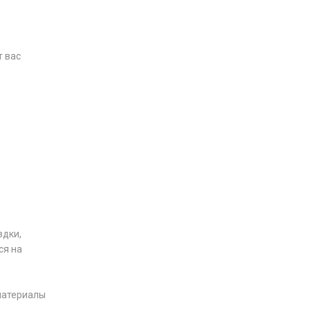
т вас
здки,
ся на
 материалы