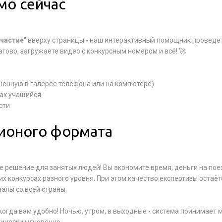
ямо сейчас
Участие"
вверху страницы - наш интерактивный помощник проведе
агово, загружаете видео с конкурсным номером и всё! 🚀
нённую в галерее телефона или на компютере)
как учащийся
сти
ионого формата
е решение для занятых людей! Вы экономите время, деньги на пое
х конкурсах разного уровня. При этом качество експертизы остаёт
алы со всей страны.
когда вам удобно! Ночью, утром, в выходные - система принимает