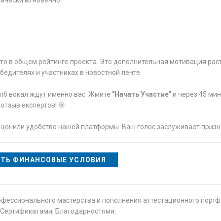
тически мгновенно.
сто в общем рейтинге проекта. Это дополнительная мотивация рас
едителях и участниках в новостной ленте.
спб вокал ждут именно вас. Жмите
"Начать Участие"
и через 45 мин
тзыв експертов! 🎯
оценили удобство нашей платформы. Ваш голос заслуживает призн
ТЬ ФИНАНСОВЫЕ УСЛОВИЯ
офессионального мастерства и пополнения аттестационного порт
Сертификатами, Благодарностями.