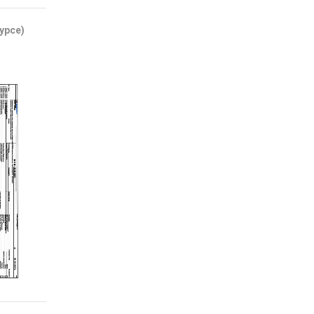
урсе)