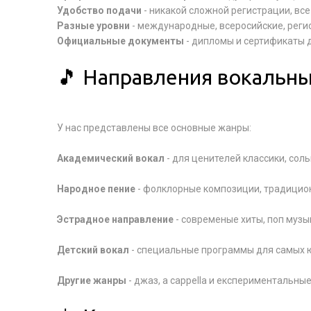
Удобство подачи
- никакой сложной регистрации, в
Разные уровни
- международные, всеросийские, реги
Официальные документы
- дипломы и сертификаты 
🎵 Направления вокальны
У нас представлены все основные жанры:
Академический вокал
- для ценителей классики, сол
Народное пение
- фолклорные композиции, традицион
Эстрадное направление
- современые хиты, поп музы
Детский вокал
- специальные программы для самых 
Другие жанры
- джаз, a cappella и експериментальн