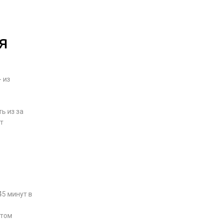
я
 из
ь из за
т
45 минут в
ытом