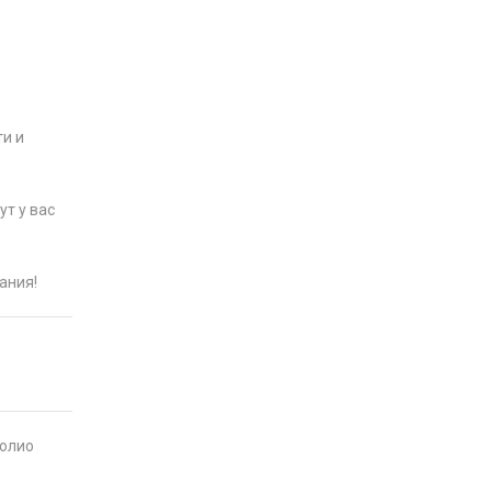
ти и
ут у вас
ания!
фолио