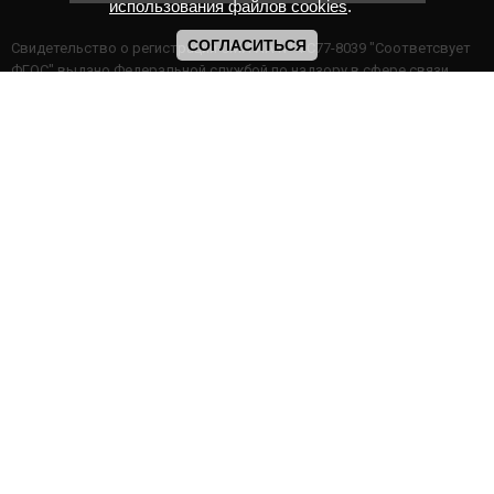
использования файлов cookies
.
СОГЛАСИТЬСЯ
Cвидетельство о регистрации СМИ ИА № ФС77-8039 "Соответсвует
ФГОС" выдано Федеральной службой по надзору в сфере связи,
информационных технологий и массовых коммуникаций.
Мероприятия проводятся в соответствии с ч.2 ст.77 Федерального
Закона Российской Федерации “Об образовании в Российской
Федерации” №273-ф3 от 29.12.2012 г. Министерство образования и
науки РФ www.минобрнауки.рф г. Москва
ИП Прасолова Ж.Ф. | ОГРН: 324890000000747
Этот сайт использует файлы cookies для более комфортной работы
пользователя. Продолжая просмотр страниц сайта, вы
соглашаетесь с
Политикой использования файлов cookies
,
Политика обработки персональных данных
,
Политикой
конфиденциальности
.
|
Архив онлайн конкурсов
|
Галерея дистанционных конкурсов
ИНФОРМАЦИЯ НА САЙТЕ НЕ ЯВЛЯЕТСЯ ПУБЛИЧНОЙ ОФЕРТОЙ
Конкурсы Международные Всероссийские Галактика Талантов
© 2016 - 2026 год