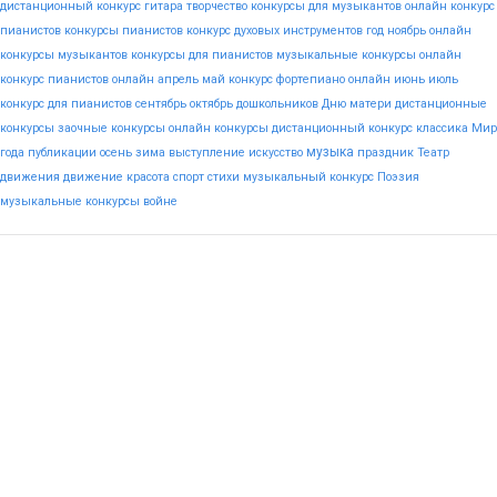
дистанционный конкурс гитара
творчество
конкурсы для музыкантов
онлайн конкурс
пианистов
конкурсы пианистов
конкурс духовых инструментов
год
ноябрь
онлайн
конкурсы музыкантов
конкурсы для пианистов
музыкальные конкурсы онлайн
конкурс пианистов онлайн
апрель
май
конкурс фортепиано онлайн
июнь
июль
конкурс для пианистов
сентябрь
октябрь
дошкольников
Дню
матери
дистанционные
конкурсы
заочные конкурсы
онлайн конкурсы
дистанционный конкурс
классика
Мир
музыка
года
публикации
осень
зима
выступление
искусство
праздник
Театр
движения
движение
красота
спорт
стихи
музыкальный конкурс
Поэзия
музыкальные конкурсы
войне