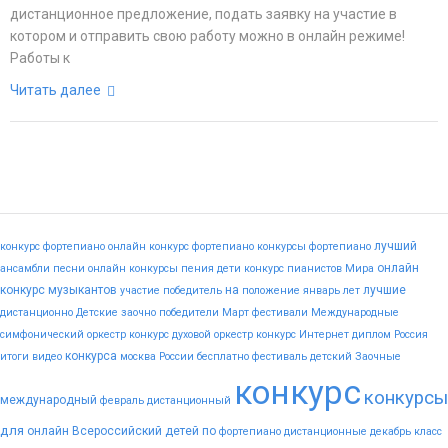
дистанционное предложение, подать заявку на участие в
котором и отправить свою работу можно в онлайн режиме!
Работы к
Читать далее
лучший
конкурс фортепиано
онлайн конкурс фортепиано
конкурсы фортепиано
онлайн
ансамбли
песни
онлайн конкурсы пения
дети
конкурс пианистов
Мира
конкурс музыкантов
на
лучшие
участие
победитель
положение
январь
лет
дистанционно
Детские
заочно
победители
Март
фестивали
Международные
симфонический оркестр конкурс
духовой оркестр конкурс
Интернет
диплом
Россия
конкурса
итоги
видео
москва
России
бесплатно
фестиваль
детский
Заочные
конкурс
конкурсы
международный
февраль
дистанционный
для
онлайн
Всероссийский
детей
по
фортепиано
дистанционные
декабрь
класс