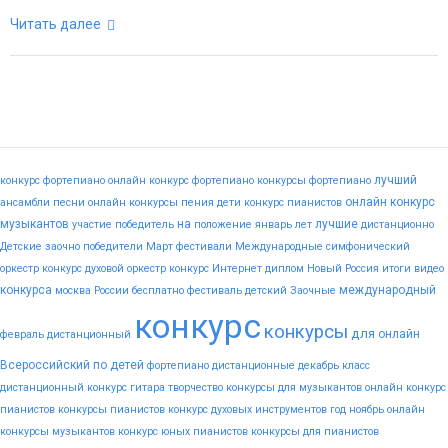
Читать далее
лучший
конкурс фортепиано
онлайн конкурс фортепиано
конкурсы фортепиано
онлайн конкурс
ансамбли
песни
онлайн конкурсы пения
дети
конкурс пианистов
музыкантов
на
лучшие
участие
победитель
положение
январь
лет
дистанционно
Детские
заочно
победители
Март
фестивали
Международные
симфонический
оркестр конкурс
духовой оркестр конкурс
Интернет
диплом
Новый
Россия
итоги
видео
конкурса
международный
москва
России
бесплатно
фестиваль
детский
Заочные
конкурс
конкурсы
для
онлайн
февраль
дистанционный
Всероссийский
по
детей
фортепиано
дистанционные
декабрь
класс
дистанционный конкурс гитара
творчество
конкурсы для музыкантов
онлайн конкурс
пианистов
конкурсы пианистов
конкурс духовых инструментов
год
ноябрь
онлайн
конкурсы музыкантов
конкурс юных пианистов
конкурсы для пианистов