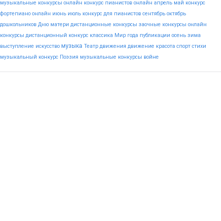
музыкальные конкурсы онлайн
конкурс пианистов онлайн
апрель
май
конкурс
фортепиано онлайн
июнь
июль
конкурс для пианистов
сентябрь
октябрь
дошкольников
Дню
матери
дистанционные конкурсы
заочные конкурсы
онлайн
конкурсы
дистанционный конкурс
классика
Мир
года
публикации
осень
зима
музыка
выступление
искусство
Театр
движения
движение
красота
спорт
стихи
музыкальный конкурс
Поэзия
музыкальные конкурсы
войне