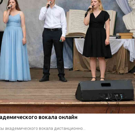
адемического вокала онлайн
ы академического вокала дистанционно...