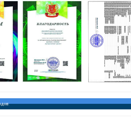
одов: