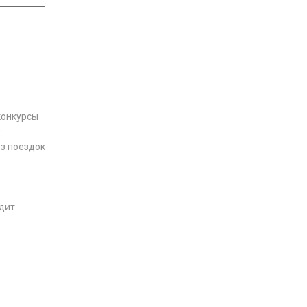
конкурсы
т
з поездок
одит