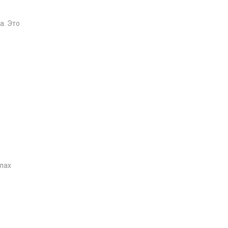
а. Это
лах