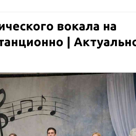
ческого вокала на
танционно | Актуальн