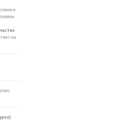
ровни и
заявки.
участие
отает на
фолио
урсе)